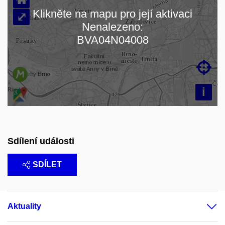
Klikněte na mapu pro její aktivaci
⤢
Nenalezeno:
Načítám mapu…
BVA04N04008

i
Sdílení události
SDÍLET
Aktuality