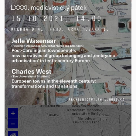
+
–
⌂