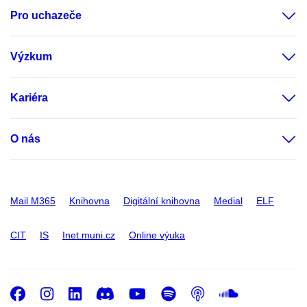
Pro uchazeče
Výzkum
Kariéra
O nás
Mail M365
Knihovna
Digitální knihovna
Medial
ELF
CIT
IS
Inet.muni.cz
Online výuka
Facebook
Instagram
LinkedIn
Discord
Youtube
Spotify
Podcast
SoundC