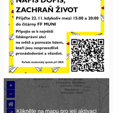
+
–
⌂
Klikněte na mapu pro její aktivaci
⤢