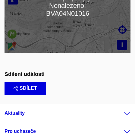
Nenalezeno:
Načítám mapu…
BVA04N01016

i
Sdílení události
SDÍLET
Aktuality
Pro uchazeče