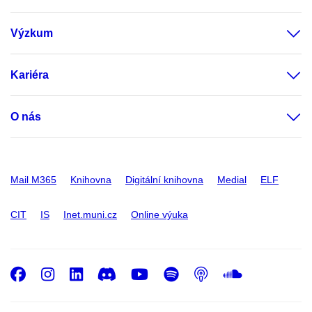
Výzkum
Kariéra
O nás
Mail M365
Knihovna
Digitální knihovna
Medial
ELF
CIT
IS
Inet.muni.cz
Online výuka
Facebook
Instagram
LinkedIn
Discord
Youtube
Spotify
Podcast
SoundC