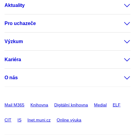
Aktuality
Pro uchazeče
Výzkum
Kariéra
O nás
Mail M365
Knihovna
Digitální knihovna
Medial
ELF
CIT
IS
Inet.muni.cz
Online výuka