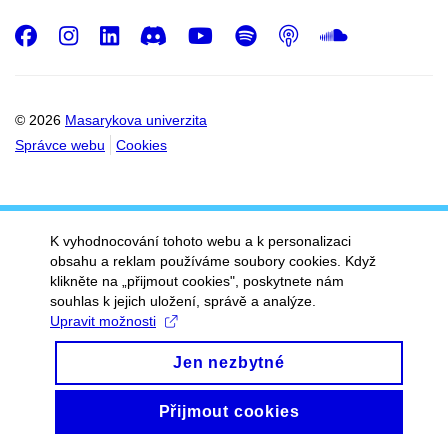
Facebook
Instagram
LinkedIn
Discord
Youtube
Spotify
Podcast
SoundC
© 2026
Masarykova univerzita
Správce webu
Cookies
K vyhodnocování tohoto webu a k personalizaci
obsahu a reklam používáme soubory cookies. Když
klikněte na „přijmout cookies", poskytnete nám
souhlas k jejich uložení, správě a analýze.
Upravit možnosti
Jen nezbytné
Přijmout cookies