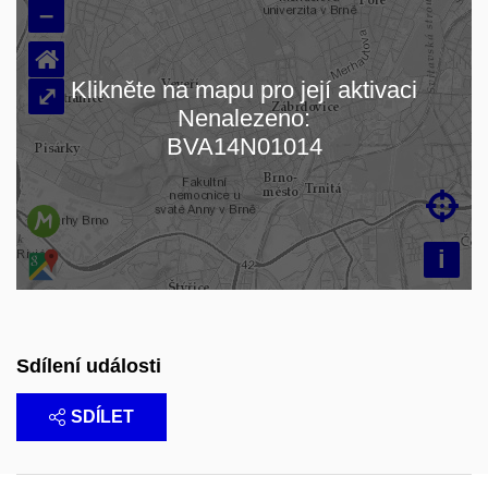
–
⌂
Klikněte na mapu pro její aktivaci
⤢
Nenalezeno:
Načítám mapu…
BVA14N01014

i
Sdílení události
SDÍLET