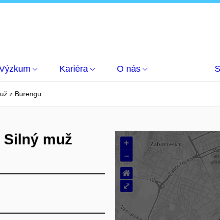
Výzkum
Kariéra
O nás
S
muž z Burengu
 Silný muž
+
–
⌂
⤢