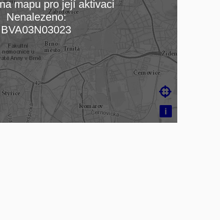
na mapu pro její aktivaci
Nenalezeno:
čítám mapu…
BVA03N03023

i