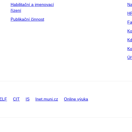
Habilitační a jmenovací
Na
řízení
HR
Publikační činnost
Fa
Ko
Kd
Ko
Úř
ELF
CIT
IS
Inet.muni.cz
Online výuka