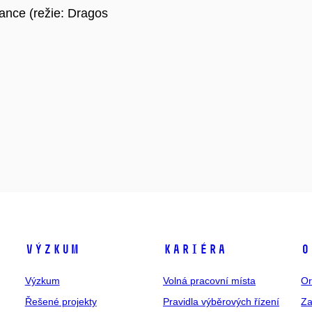
ance (režie: Dragos
Výzkum
Kariéra
O
Výzkum
Volná pracovní místa
Or
Řešené projekty
Pravidla výběrových řízení
Za