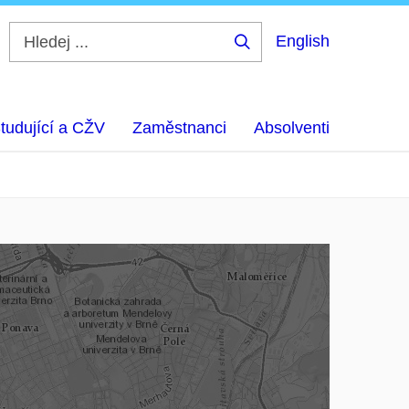
English
Hledej
...
tudující a CŽV
Zaměstnanci
Absolventi