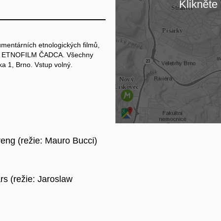
Klikněte 
Na
umentárních etnologických filmů,
ále ETNOFILM ČADCA. Všechny
 1, Brno. Vstup volný.
eng (režie: Mauro Bucci)
rs (režie: Jaroslaw