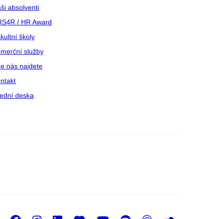
ši absolventi
S4R / HR Award
kultní školy
merční služby
e nás najdete
ntakt
ední deska