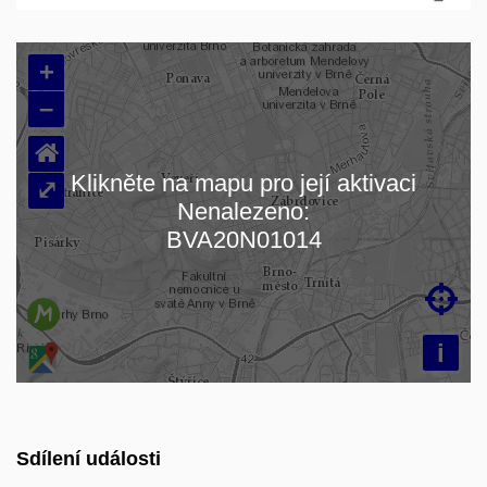
+
–
⌂
Klikněte na mapu pro její aktivaci
⤢
Nenalezeno:
Načítám mapu…
BVA20N01014

i
Sdílení události