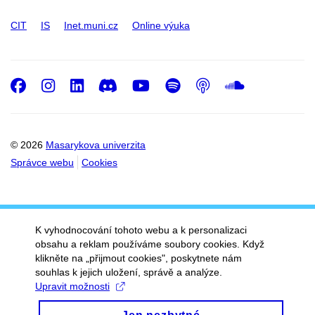
CIT
IS
Inet.muni.cz
Online výuka
Facebook
Instagram
LinkedIn
Discord
Youtube
Spotify
Podcast
SoundC
© 2026
Masarykova univerzita
Správce webu
Cookies
K vyhodnocování tohoto webu a k personalizaci
obsahu a reklam používáme soubory cookies. Když
klikněte na „přijmout cookies", poskytnete nám
souhlas k jejich uložení, správě a analýze.
Upravit možnosti