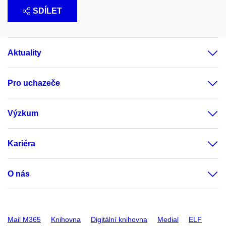
SDÍLET
Aktuality
Pro uchazeče
Výzkum
Kariéra
O nás
Mail M365
Knihovna
Digitální knihovna
Medial
ELF