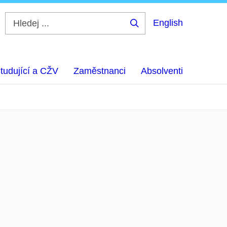
English
Hledej
...
tudující a CŽV
Zaměstnanci
Absolventi