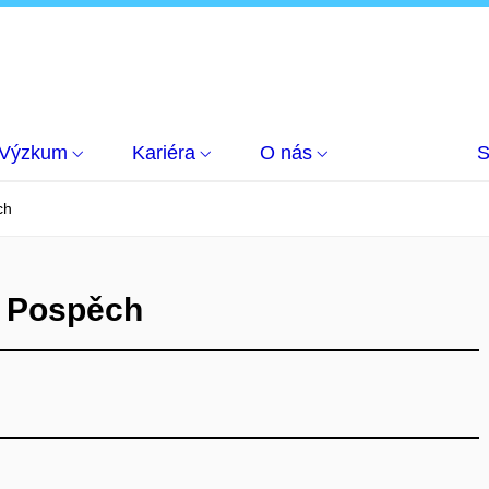
Výzkum
Kariéra
O nás
S
ch
š Pospěch