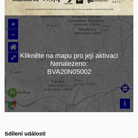
+
–
⌂
Klikněte na mapu pro její aktivaci
⤢
Nenalezeno:
Načítám mapu…
BVA20N05002

i
Sdílení události