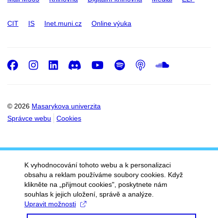
CIT
IS
Inet.muni.cz
Online výuka
Facebook
Instagram
LinkedIn
Discord
Youtube
Spotify
Podcast
SoundC
© 2026
Masarykova univerzita
Správce webu
Cookies
K vyhodnocování tohoto webu a k personalizaci
obsahu a reklam používáme soubory cookies. Když
klikněte na „přijmout cookies", poskytnete nám
souhlas k jejich uložení, správě a analýze.
Upravit možnosti