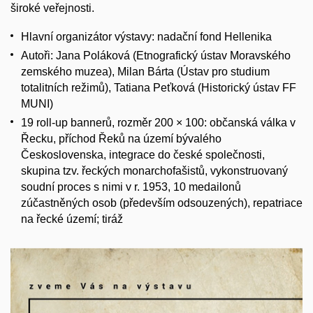
široké veřejnosti.
Hlavní organizátor výstavy: nadační fond Hellenika
Autoři: Jana Poláková (Etnografický ústav Moravského
zemského muzea),
Milan Bárta (Ústav pro studium
totalitních režimů),
Tatiana Peťková (Historický ústav FF
MUNI)
19 roll-up bannerů, rozměr 200 × 100: občanská válka v
Řecku, příchod Řeků na území bývalého
Československa, integrace do české společnosti,
skupina tzv. řeckých monarchofašistů, vykonstruovaný
soudní proces s nimi v r. 1953, 10 medailonů
zúčastněných osob (především odsouzených), repatriace
na řecké území; tiráž