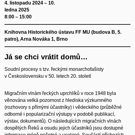
4. listopadu 2024 – 10.
ledna 2025
8:00 – 15:00
Knihovna Historického ústavu FF MU (budova B, 5.
patro), Arna Nováka 1, Brno
Já se chci vrátit domů…
Soudní procesy s tzv. řeckými monarchofašisty
v Československu v 50. letech 20. století
Migračním vlnám řeckých uprchlíků v roce 1948 byla
věnována velká pozornost z hlediska výzkumného
(rozhovory s přímými účastníky) i vědeckého (průběžné
odborné i popularizační výstupy v podobě publikací,
výstav, dokumentů). O následujících migračních vlnách
dospělých Řeků a osudu jejich účastníků jsou dostupné
informace méně početné a ucelené. Součástí příchozích