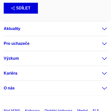
SDÍLET
Aktuality
Pro uchazeče
Výzkum
Kariéra
O nás
Mail M365
Knihovna
Digitální knihovna
Medial
ELF