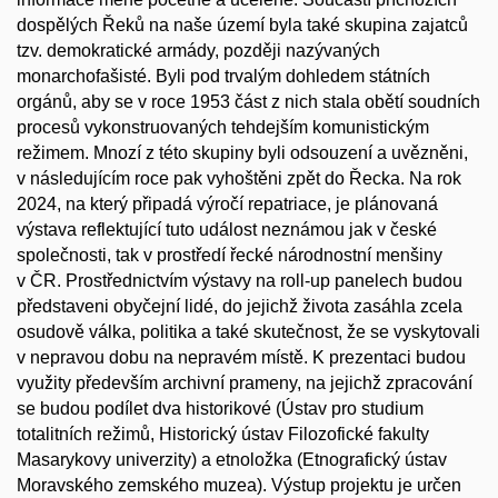
dospělých Řeků na naše území byla také skupina zajatců
tzv. demokratické armády, později nazývaných
monarchofašisté. Byli pod trvalým dohledem státních
orgánů, aby se v roce 1953 část z nich stala obětí soudních
procesů vykonstruovaných tehdejším komunistickým
režimem. Mnozí z této skupiny byli odsouzení a uvězněni,
v následujícím roce pak vyhoštěni zpět do Řecka. Na rok
2024, na který připadá výročí repatriace, je plánovaná
výstava reflektující tuto událost neznámou jak v české
společnosti, tak v prostředí řecké národnostní menšiny
v ČR. Prostřednictvím výstavy na roll-up panelech budou
představeni obyčejní lidé, do jejichž života zasáhla zcela
osudově válka, politika a také skutečnost, že se vyskytovali
v nepravou dobu na nepravém místě. K prezentaci budou
využity především archivní prameny, na jejichž zpracování
se budou podílet dva historikové (Ústav pro studium
totalitních režimů, Historický ústav Filozofické fakulty
Masarykovy univerzity) a etnoložka (Etnografický ústav
Moravského zemského muzea). Výstup projektu je určen