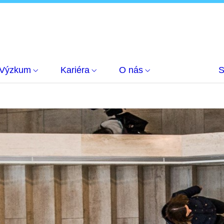
Výzkum
Kariéra
O nás
S