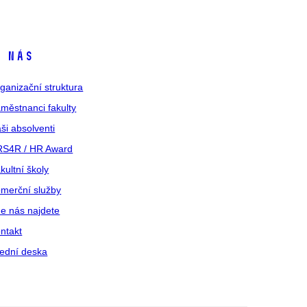
 nás
ganizační struktura
městnanci fakulty
ši absolventi
S4R / HR Award
kultní školy
merční služby
e nás najdete
ntakt
ední deska