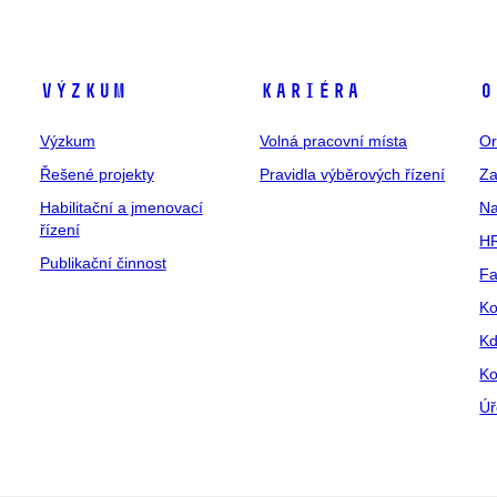
Výzkum
Kariéra
O
Výzkum
Volná pracovní místa
Or
Řešené projekty
Pravidla výběrových řízení
Za
Habilitační a jmenovací
Na
řízení
HR
Publikační činnost
Fa
Ko
Kd
Ko
Úř