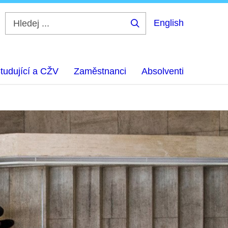
English
Hledej
...
tudující a CŽV
Zaměstnanci
Absolventi