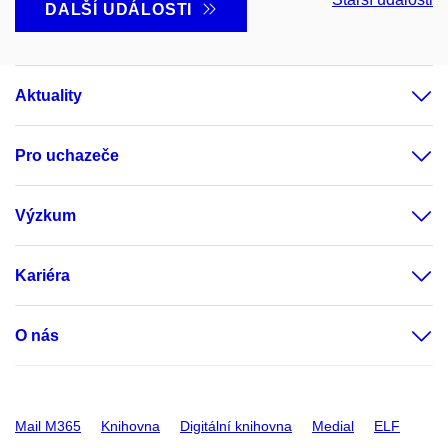
DALŠÍ UDÁLOSTI
Aktuality
Pro uchazeče
Výzkum
Kariéra
O nás
Mail M365
Knihovna
Digitální knihovna
Medial
ELF