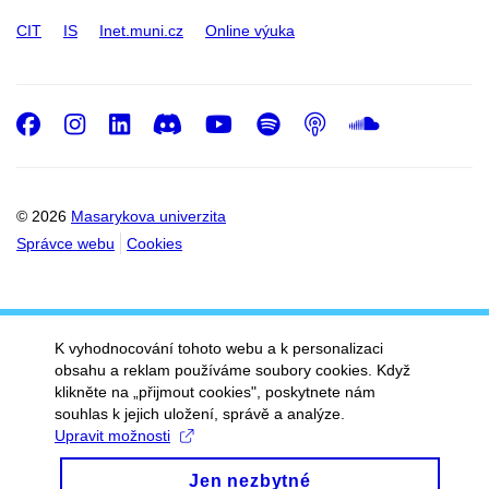
CIT
IS
Inet.muni.cz
Online výuka
Facebook
Instagram
LinkedIn
Discord
Youtube
Spotify
Podcast
SoundC
© 2026
Masarykova univerzita
Správce webu
Cookies
K vyhodnocování tohoto webu a k personalizaci
obsahu a reklam používáme soubory cookies. Když
klikněte na „přijmout cookies", poskytnete nám
souhlas k jejich uložení, správě a analýze.
Upravit možnosti
Jen nezbytné