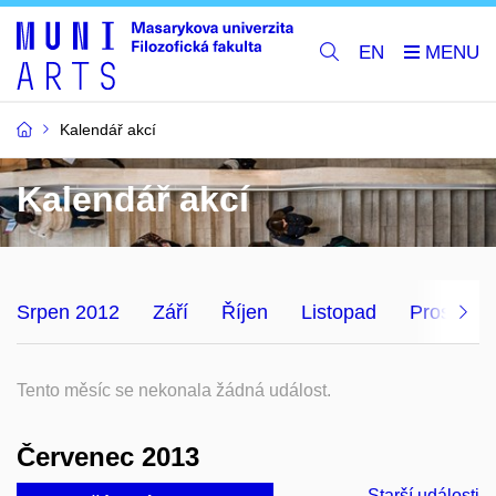
EN
Kalendář akcí
Kalendář akcí
Srpen 2012
Září
Říjen
Listopad
Prosinec
Tento měsíc se nekonala žádná událost.
Červenec 2013
Starší události