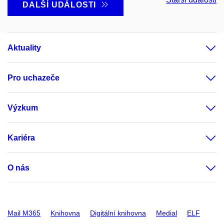
DALŠÍ UDÁLOSTI
Aktuality
Pro uchazeče
Výzkum
Kariéra
O nás
Mail M365
Knihovna
Digitální knihovna
Medial
ELF