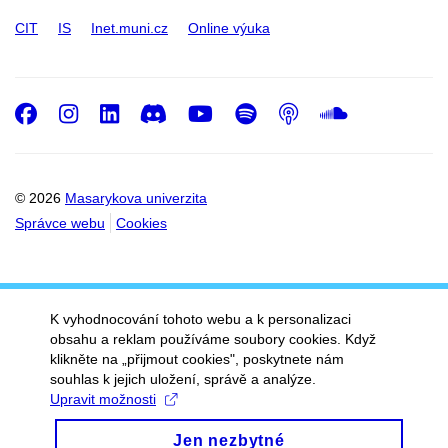
CIT
IS
Inet.muni.cz
Online výuka
Facebook
Instagram
LinkedIn
Discord
Youtube
Spotify
Podcast
SoundC
© 2026
Masarykova univerzita
Správce webu
Cookies
K vyhodnocování tohoto webu a k personalizaci
obsahu a reklam používáme soubory cookies. Když
klikněte na „přijmout cookies", poskytnete nám
souhlas k jejich uložení, správě a analýze.
Upravit možnosti
Jen nezbytné