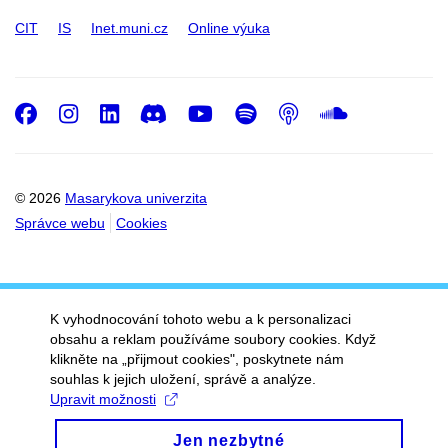
CIT
IS
Inet.muni.cz
Online výuka
Facebook
Instagram
LinkedIn
Discord
Youtube
Spotify
Podcast
SoundC
© 2026
Masarykova univerzita
Správce webu
Cookies
K vyhodnocování tohoto webu a k personalizaci
obsahu a reklam používáme soubory cookies. Když
klikněte na „přijmout cookies", poskytnete nám
souhlas k jejich uložení, správě a analýze.
Upravit možnosti
Jen nezbytné