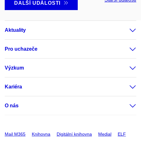
DALŠÍ UDÁLOSTI
Aktuality
Pro uchazeče
Výzkum
Kariéra
O nás
Mail M365
Knihovna
Digitální knihovna
Medial
ELF