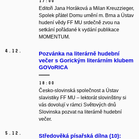
17:00
Editoři Jana Horáková a Milan Kreuzzieger,
Spolek přátel Domu umění m. Brna a Ústav
hudení vědy FF MU srdečně zvou na
setkání pořádané k vydání publikace
MOMENTUM.
4.
12.
Pozvánka na literárně hudební
večer s Gorickým literárním klubem
GOVoRICA
18:00
Česko-slovinská společnost a Ústav
slavistiky FF MU – lektorát slovinštiny si
vás dovolují v rámci Světových dnů
Slovinska pozvat na literárně hudební
večer.
5.
12.
Středověká písařská dílna (10):