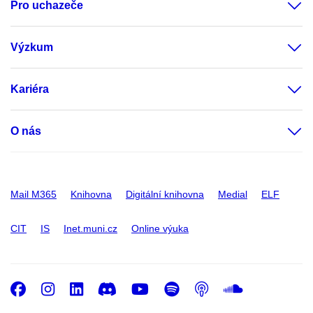
Pro uchazeče
Výzkum
Kariéra
O nás
Mail M365
Knihovna
Digitální knihovna
Medial
ELF
CIT
IS
Inet.muni.cz
Online výuka
Facebook
Instagram
LinkedIn
Discord
Youtube
Spotify
Podcast
SoundC