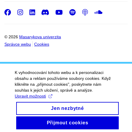
Facebook
Instagram
LinkedIn
Discord
Youtube
Spotify
Podcast
SoundC
© 2026
Masarykova univerzita
Správce webu
Cookies
K vyhodnocování tohoto webu a k personalizaci
obsahu a reklam používáme soubory cookies. Když
klikněte na „přijmout cookies", poskytnete nám
souhlas k jejich uložení, správě a analýze.
Upravit možnosti
Jen nezbytné
Přijmout cookies