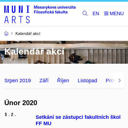
EN
Kalendář akcí
Kalendář akcí
Srpen 2019
Září
Říjen
Listopad
Prosinec
Únor 2020
5.
2.
Setkání se zástupci fakultních škol
FF MU