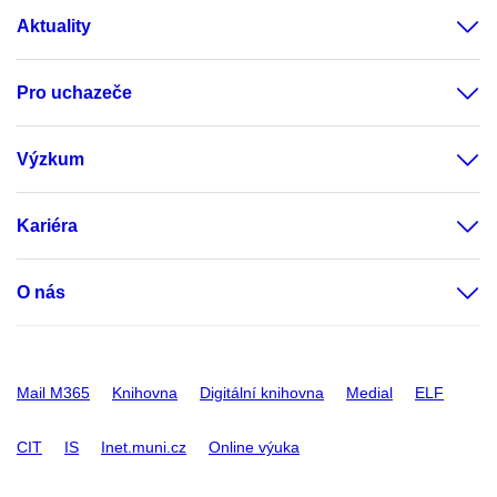
Aktuality
Pro uchazeče
Výzkum
Kariéra
O nás
Mail M365
Knihovna
Digitální knihovna
Medial
ELF
CIT
IS
Inet.muni.cz
Online výuka