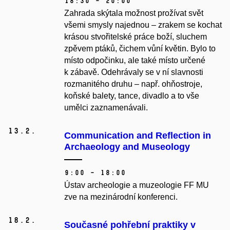
18:30 – 20:00
Zahrada skýtala možnost prožívat svět
všemi smysly najednou – zrakem se kochat
krásou stvořitelské práce boží, sluchem
zpěvem ptáků, čichem vůní květin. Bylo to
místo odpočinku, ale také místo určené
k zábavě. Odehrávaly se v ní slavnosti
rozmanitého druhu – např. ohňostroje,
koňské balety, tance, divadlo a to vše
umělci zaznamenávali.
13.
2.
Communication and Reflection in
Archaeology and Museology
9:00 – 18:00
Ústav archeologie a muzeologie FF MU
zve na mezinárodní konferenci.
18.
2.
Současné pohřební praktiky v