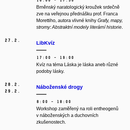
16:00 – 17:30
Brněnský naratologický kroužek srdečně
zve na veřejnou přednášku prof. Franca
Morettiho, autora vlivné knihy
Grafy, mapy,
stromy: Abstraktní modely literární historie
.
27.
2.
LibKvíz
17:00 – 19:00
Kvíz na téma Láska je láska aneb různé
podoby lásky.
28.
2.
Náboženské drogy
29.
2.
8:00 – 18:00
Workshop zaměřený na roli entheogenů
v náboženských a duchovních
zkušenostech.