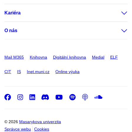
Kariéra
O nás
Mail M365
Knihovna
Digitální knihovna
Medial
ELF
CIT
IS
Inet.muni.cz
Online výuka
Facebook
Instagram
LinkedIn
Discord
Youtube
Spotify
Podcast
SoundC
© 2026
Masarykova univerzita
Správce webu
Cookies