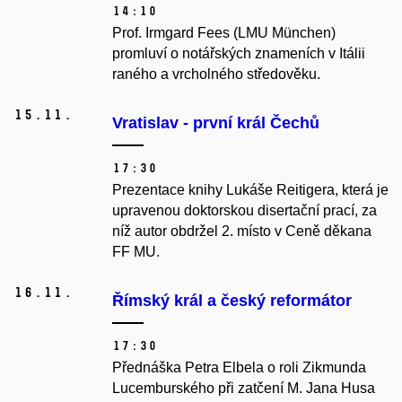
14:10
Prof. Irmgard Fees (LMU München)
promluví o notářských znameních v Itálii
raného a vrcholného středověku.
15.
11.
Vratislav - první král Čechů
17:30
Prezentace knihy Lukáše Reitigera, která je
upravenou doktorskou disertační prací, za
níž autor obdržel 2. místo v Ceně děkana
FF MU.
16.
11.
Římský král a český reformátor
17:30
Přednáška Petra Elbela o roli Zikmunda
Lucemburského při zatčení M. Jana Husa