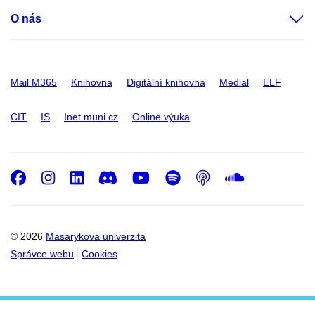
O nás
Mail M365
Knihovna
Digitální knihovna
Medial
ELF
CIT
IS
Inet.muni.cz
Online výuka
Facebook
Instagram
LinkedIn
Discord
Youtube
Spotify
Podcast
SoundC
© 2026
Masarykova univerzita
Správce webu
Cookies