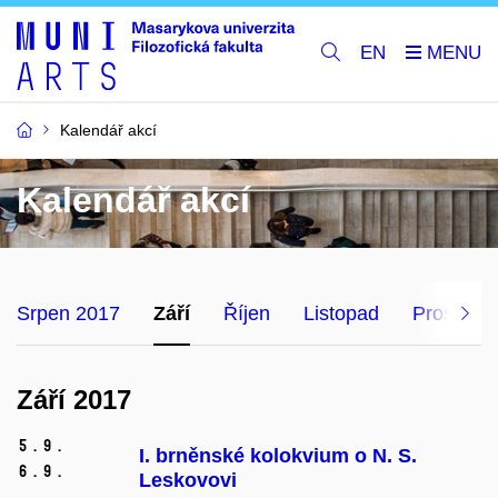
EN
Kalendář akcí
Kalendář akcí
Srpen 2017
Září
Říjen
Listopad
Prosinec
Září 2017
5.
9.
I. brněnské kolokvium o N. S.
6.
9.
Leskovovi