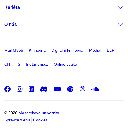
Kariéra
O nás
Mail M365
Knihovna
Digitální knihovna
Medial
ELF
CIT
IS
Inet.muni.cz
Online výuka
Facebook
Instagram
LinkedIn
Discord
Youtube
Spotify
Podcast
SoundC
© 2026
Masarykova univerzita
Správce webu
Cookies