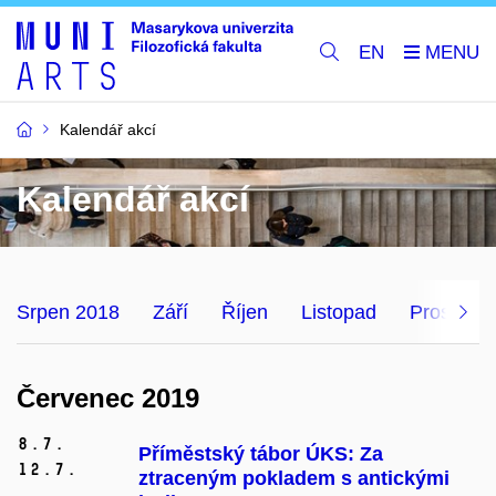
EN
Kalendář akcí
Kalendář akcí
Srpen 2018
Září
Říjen
Listopad
Prosinec
Červenec 2019
8.
7.
Příměstský tábor ÚKS: Za
12.
7.
ztraceným pokladem s antickými