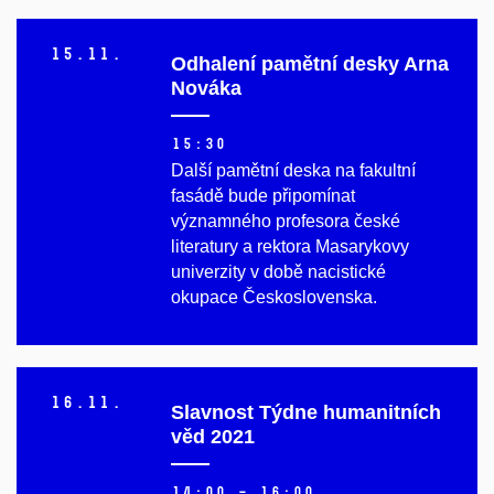
15.
11.
Odhalení pamětní desky Arna
Nováka
15:30
Další pamětní deska na fakultní
fasádě bude připomínat
významného profesora české
literatury a rektora Masarykovy
univerzity v době nacistické
okupace Československa.
16.
11.
Slavnost Týdne humanitních
věd 2021
14:00 – 16:00