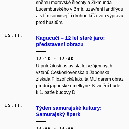
sněmu moravské šlechty a Zikmunda
Lucemburského v Brně, uzavření landfrýdu
a s tím související druhou křížovou výpravu
proti husitům.
15.
11.
Kagucuči – 12 let staré jaro:
představení obrazu
13:15 – 13:45
U příležitosti oslav sta let vzájemných
vztahů Československa a Japonska
získala Filozofická fakulta MU darem obraz
přední japonské umělkyně. K vidění bude
k 1. patře budovy D.
15.
11.
Týden samurajské kultury:
Samurajský šperk
14:00 – 16:00