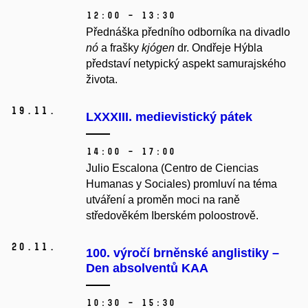
12:00 – 13:30
Přednáška předního odborníka na divadlo
nó
a frašky
kjógen
dr. Ondřeje Hýbla
představí netypický aspekt samurajského
života.
19.
11.
LXXXIII. medievistický pátek
14:00 – 17:00
Julio Escalona (Centro de Ciencias
Humanas y Sociales) promluví na téma
utváření a proměn moci na raně
středověkém Iberském poloostrově.
20.
11.
100. výročí brněnské anglistiky –
Den absolventů KAA
10:30 – 15:30