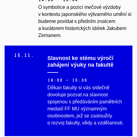
O symbolice a pozici mečové výzdoby
v kontextu japonského výtvarného umění si
budeme povídat s předním znalcem
a kurátorem historických sbírek Jakubem
Zemanem.
15.
11.
Slavnost ke stému výročí
zahájení výuky na fakultě
14:00 – 15:30
Děkan fakulty si vás srdečně
dovoluje pozvat na slavnost
spojenou s předáváním pamětních
medailí FF MU významným
osobnostem, jež se zasloužily
o rozvoj fakulty, vědy a vzdělanosti.