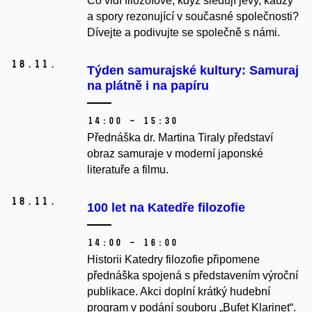
Co vidí filozofové, když sledují jevy, kauzy
a spory rezonující v současné společnosti?
Dívejte a podivujte se společně s námi.
18.
11.
Týden samurajské kultury: Samuraj
na plátně i na papíru
14:00 – 15:30
Přednáška dr. Martina Tiraly představí
obraz samuraje v moderní japonské
literatuře a filmu.
18.
11.
100 let na Katedře filozofie
14:00 – 16:00
Historii Katedry filozofie připomene
přednáška spojená s představením výroční
publikace
. Akci doplní krátký hudební
program v podání souboru „Bufet Klarinet“.