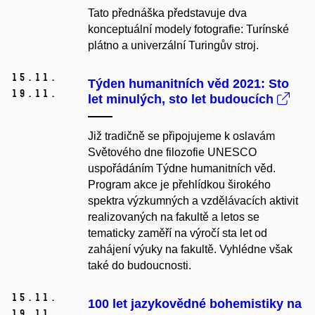
Tato přednáška představuje dva
konceptuální modely fotografie: Turínské
plátno a univerzální Turingův stroj.
15.
11.
Týden humanitních věd 2021: Sto
19.
11.
let minulých, sto let budoucích
Již tradičně se připojujeme k oslavám
Světového dne filozofie UNESCO
uspořádáním Týdne humanitních věd.
Program akce je přehlídkou širokého
spektra výzkumných a vzdělávacích aktivit
realizovaných na fakultě a letos se
tematicky zaměří na výročí sta let od
zahájení výuky na fakultě. Vyhlédne však
také do budoucnosti.
15.
11.
100 let jazykovědné bohemistiky na
19.
11.