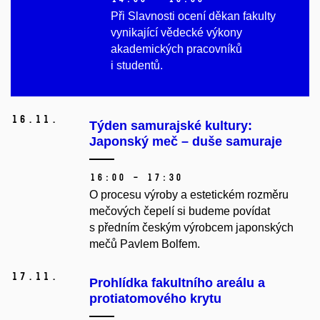
Při Slavnosti ocení děkan fakulty
vynikající vědecké výkony
akademických pracovníků
i studentů.
16.
11.
Týden samurajské kultury:
Japonský meč – duše samuraje
16:00 – 17:30
O procesu výroby a estetickém rozměru
mečových čepelí si budeme povídat
s předním českým výrobcem japonských
mečů Pavlem Bolfem.
17.
11.
Prohlídka fakultního areálu a
protiatomového krytu