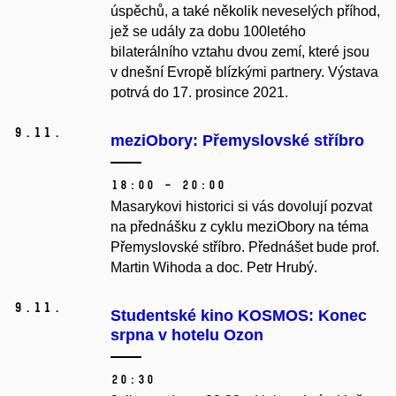
úspěchů, a také několik neveselých příhod,
jež se udály za dobu 100letého
bilaterálního vztahu dvou zemí, které jsou
v dnešní Evropě blízkými partnery. Výstava
potrvá do 17. prosince 2021.
9.
11.
meziObory: Přemyslovské stříbro
18:00 – 20:00
Masarykovi historici si vás dovolují pozvat
na přednášku z cyklu meziObory na téma
Přemyslovské stříbro. Přednášet bude prof.
Martin Wihoda a doc. Petr Hrubý.
9.
11.
Studentské kino KOSMOS: Konec
srpna v hotelu Ozon
20:30