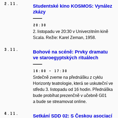
2.
11.
Studentské kino KOSMOS: Vynález
zkázy
20:30
2. listopadu ve 20:30 v Univerzitním kině
Scala. Režie: Karel Zeman, 1958.
3.
11.
Bohové na scéně: Prvky dramatu
ve staroegyptských rituálech
16:00 – 17:30
Srdečně zveme na přednášku z cyklu
Horizonty teatrologie, která se uskuteční ve
středu 3. listopadu od 16 hodin. Přednáška
bude probíhat prezenčně v učebně G01
a bude se streamovat online.
4.
11.
Setkání SDD 02: S Českou asociací