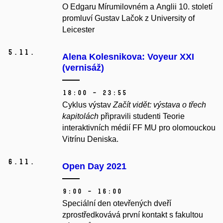
O Edgaru Mírumilovném a Anglii 10. století
promluví Gustav Lačok z University of
Leicester
5.
11.
Alena Kolesnikova: Voyeur XXI
(vernisáž)
18:00 – 23:55
Cyklus výstav
Začít vidět: výstava o třech
kapitolách
připravili studenti Teorie
interaktivních médií FF MU pro olomouckou
Vitrínu Deniska.
6.
11.
Open Day 2021
9:00 – 16:00
Speciální den otevřených dveří
zprostředkovává první kontakt s fakultou