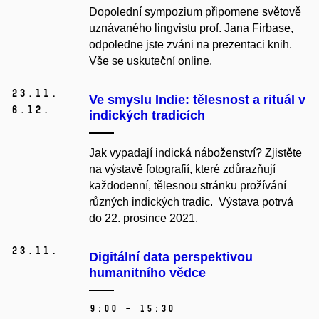
Dopolední sympozium připomene světově
uznávaného lingvistu prof. Jana Firbase,
odpoledne jste zváni na prezentaci knih.
Vše se uskuteční online.
23.
11.
Ve smyslu Indie: tělesnost a rituál v
6.
12.
indických tradicích
Jak vypadají indická náboženství? Zjistěte
na výstavě fotografií, které zdůrazňují
každodenní, tělesnou stránku prožívání
různých indických tradic. Výstava potrvá
do 22. prosince 2021.
23.
11.
Digitální data perspektivou
humanitního vědce
9:00 – 15:30