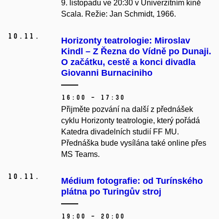
9. listopadu ve 20:30 v Univerzitním kině
Scala. Režie: Jan Schmidt, 1966.
10.
11.
Horizonty teatrologie: Miroslav
Kindl – Z Řezna do Vídně po Dunaji.
O začátku, cestě a konci divadla
Giovanni Burnaciniho
16:00 – 17:30
Přijměte pozvání na další z přednášek
cyklu Horizonty teatrologie, který pořádá
Katedra divadelních studií FF MU.
Přednáška bude vysílána také online přes
MS Teams.
10.
11.
Médium fotografie: od Turínského
plátna po Turingův stroj
19:00 – 20:00