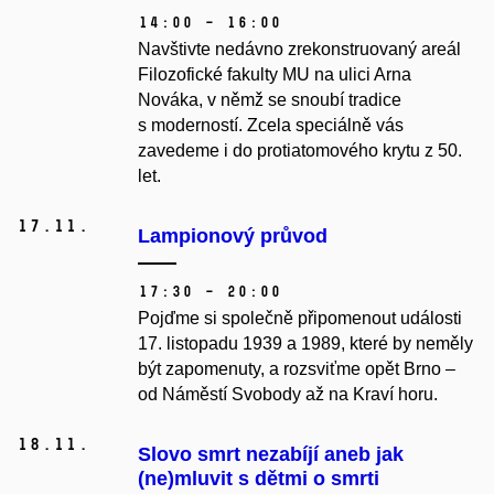
14:00 – 16:00
Navštivte nedávno zrekonstruovaný areál
Filozofické fakulty MU na ulici Arna
Nováka, v němž se snoubí tradice
s moderností. Zcela speciálně vás
zavedeme i do protiatomového krytu z 50.
let.
17.
11.
Lampionový průvod
17:30 – 20:00
Pojďme si společně připomenout události
17. listopadu 1939 a 1989, které by neměly
být zapomenuty, a rozsviťme opět Brno –
od Náměstí Svobody až na Kraví horu.
18.
11.
Slovo smrt nezabíjí aneb jak
(ne)mluvit s dětmi o smrti