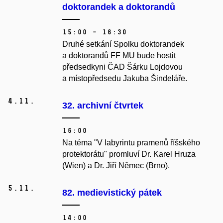
doktorandek a doktorandů
15:00 – 16:30
Druhé setkání Spolku doktorandek
a doktorandů FF MU bude hostit
předsedkyni ČAD Šárku Lojdovou
a místopředsedu Jakuba Šindeláře.
4.
11.
32. archivní čtvrtek
16:00
Na téma "V labyrintu pramenů říšského
protektorátu" promluví Dr. Karel Hruza
(Wien) a Dr. Jiří Němec (Brno).
5.
11.
82. medievistický pátek
14:00