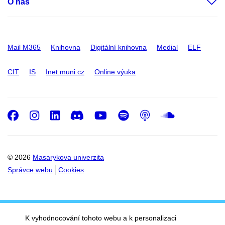
O nás
Mail M365
Knihovna
Digitální knihovna
Medial
ELF
CIT
IS
Inet.muni.cz
Online výuka
Facebook
Instagram
LinkedIn
Discord
Youtube
Spotify
Podcast
SoundC
© 2026
Masarykova univerzita
Správce webu
Cookies
K vyhodnocování tohoto webu a k personalizaci