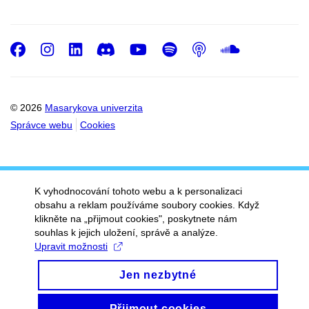
Facebook
Instagram
LinkedIn
Discord
Youtube
Spotify
Podcast
SoundC
© 2026
Masarykova univerzita
Správce webu
Cookies
K vyhodnocování tohoto webu a k personalizaci
obsahu a reklam používáme soubory cookies. Když
klikněte na „přijmout cookies", poskytnete nám
souhlas k jejich uložení, správě a analýze.
Upravit možnosti
Jen nezbytné
Přijmout cookies