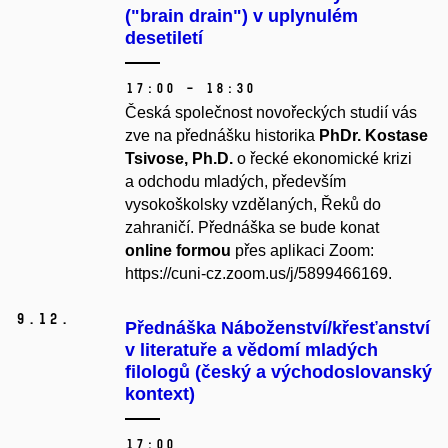
("brain drain") v uplynulém
desetiletí
17:00 – 18:30
Česká společnost novořeckých studií vás
zve na přednášku historika
PhDr. Kostase
Tsivose, Ph.D.
o řecké ekonomické krizi
a odchodu mladých, především
vysokoškolsky vzdělaných, Řeků do
zahraničí. Přednáška se bude konat
online formou
přes aplikaci Zoom:
https://cuni-cz.zoom.us/j/5899466169
.
9.
12.
Přednáška Náboženství/křesťanství
v literatuře a vědomí mladých
filologů (český a východoslovanský
kontext)
17:00