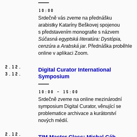
10:00
Srdečně vás zveme na přednášku
arabistky Kataríny Beškovej spojenou
s p
ředstavením monografie s názvem
Súčasná egyptská literatúra: Dystópia,
cenzúra a Arabská jar
. Přednáška proběhle
online v aplikaci Zoom.
2.
12.
Digital Curator International
3.
12.
Symposium
10:00 – 15:00
Srdečně zveme na online mezinárodní
symposium Digital Curator, věnující se
problematice archivace a kurátorství
nových médií.
2.
12.