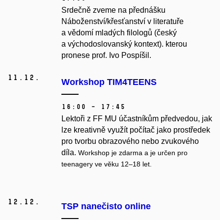
Srdečně zveme na přednášku
Náboženství/křesťanství v literatuře
a vědomí mladých filologů (český
a východoslovanský kontext). kterou
pronese prof. Ivo Pospíšil.
11.
12.
Workshop TIM4TEENS
16:00 – 17:45
Lekto
ř
i z FF MU účastníkům p
ř
edvedou, jak
lze
kreativn
ě
využít po
č
íta
č
jako prost
ř
edek
pro tvorbu obrazového nebo zvukového
díla.
Workshop je zdarma a je ur
č
en pro
teenagery ve v
ě
ku 12–18 let.
12.
12.
TSP nanečisto online