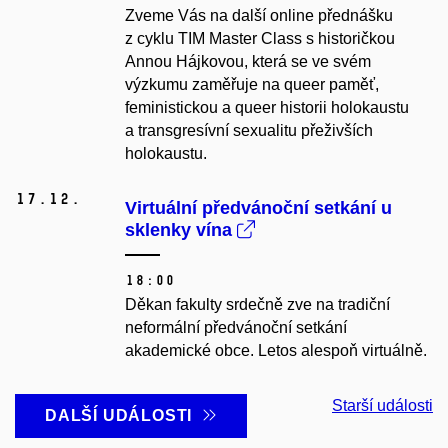
Zveme Vás na další online přednášku
z cyklu TIM Master Class s historičkou
Annou Hájkovou, která se ve svém
výzkumu zaměřuje na queer paměť,
feministickou a queer historii holokaustu
a transgresívní sexualitu přeživších
holokaustu.
17.
12.
Virtuální předvánoční setkání u
sklenky vína
18:00
Děkan fakulty srdečně zve na tradiční
neformální předvánoční setkání
akademické obce. Letos alespoň virtuálně.
Starší události
DALŠÍ UDÁLOSTI