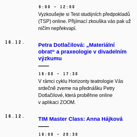
9:00 – 12:00
Vyzkoušejte si Test studijních předpokladů
(TSP) online. Přijímací zkouška vás pak už
ničím nepřekvapí.
16.
12.
Petra Dotlačilová: „Materiální
obrat“ a praxeologie v divadelním
výzkumu
16:00 – 17:30
V rámci cyklu Horizonty teatrologie Vás
srdečně zveme na přednášku Petry
Dotlačilové, která proběhne online
v aplikaci ZOOM.
16.
12.
TIM Master Class: Anna Hájková
19:00 – 20:30