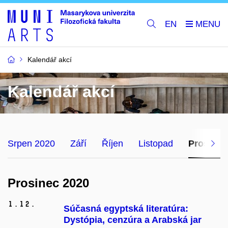
EN
Kalendář akcí
Kalendář akcí
Srpen 2020
Září
Říjen
Listopad
Prosinec
Prosinec 2020
1.
12.
Súčasná egyptská literatúra:
Dystópia, cenzúra a Arabská jar