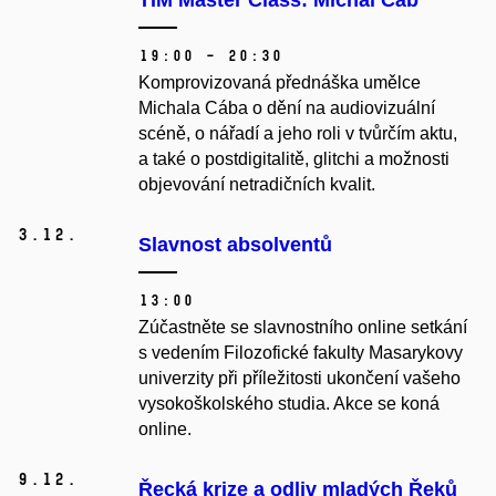
TIM Master Class: Michal Cáb
19:00 – 20:30
Komprovizovaná přednáška umělce
Michala Cába o dění na audiovizuální
scéně, o nářadí a jeho roli v tvůrčím aktu,
a také o postdigitalitě, glitchi a možnosti
objevování netradičních kvalit.
3.
12.
Slavnost absolventů
13:00
Zúčastněte se slavnostního online setkání
s vedením Filozofické fakulty Masarykovy
univerzity při příležitosti ukončení vašeho
vysokoškolského studia. Akce se koná
online.
9.
12.
Řecká krize a odliv mladých Řeků