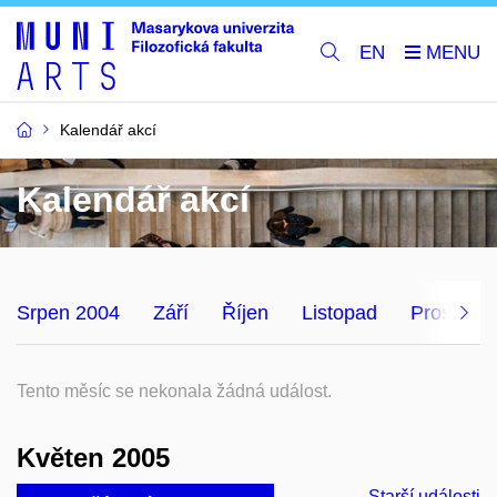
EN
Kalendář akcí
Kalendář akcí
Srpen 2004
Září
Říjen
Listopad
Prosinec
Tento měsíc se nekonala žádná událost.
Květen 2005
Starší události