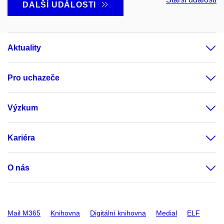
DALŠÍ UDÁLOSTI
Aktuality
Pro uchazeče
Výzkum
Kariéra
O nás
Mail M365
Knihovna
Digitální knihovna
Medial
ELF