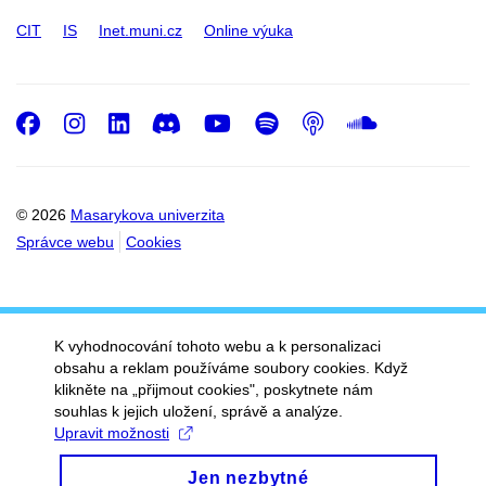
CIT
IS
Inet.muni.cz
Online výuka
Facebook
Instagram
LinkedIn
Discord
Youtube
Spotify
Podcast
SoundC
© 2026
Masarykova univerzita
Správce webu
Cookies
K vyhodnocování tohoto webu a k personalizaci
obsahu a reklam používáme soubory cookies. Když
klikněte na „přijmout cookies", poskytnete nám
souhlas k jejich uložení, správě a analýze.
Upravit možnosti
Jen nezbytné