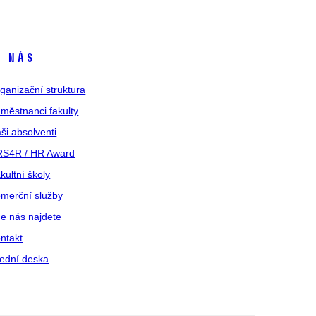
 nás
ganizační struktura
městnanci fakulty
ši absolventi
S4R / HR Award
kultní školy
merční služby
e nás najdete
ntakt
ední deska