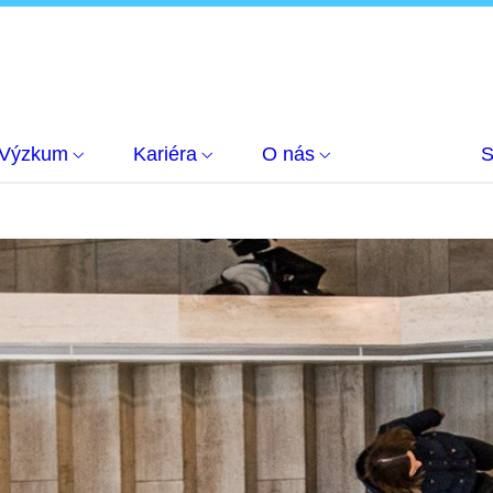
Výzkum
Kariéra
O nás
S