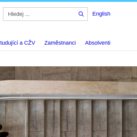
English
Hledej
...
tudující a CŽV
Zaměstnanci
Absolventi