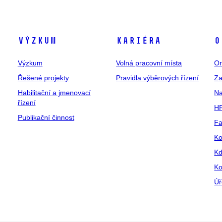
Výzkum
Kariéra
O
Výzkum
Volná pracovní místa
Or
Řešené projekty
Pravidla výběrových řízení
Za
Habilitační a jmenovací
Na
řízení
HR
Publikační činnost
Fa
Ko
Kd
Ko
Úř