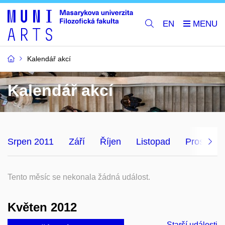
EN
Kalendář akcí
Kalendář akcí
Srpen 2011
Září
Říjen
Listopad
Prosinec
Tento měsíc se nekonala žádná událost.
Květen 2012
Starší události