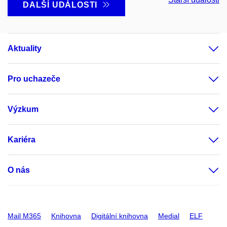
DALŠÍ UDÁLOSTI
Aktuality
Pro uchazeče
Výzkum
Kariéra
O nás
Mail M365
Knihovna
Digitální knihovna
Medial
ELF