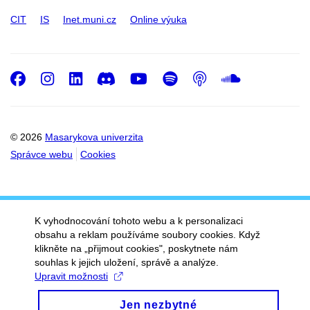
CIT
IS
Inet.muni.cz
Online výuka
Facebook
Instagram
LinkedIn
Discord
Youtube
Spotify
Podcast
SoundC
© 2026
Masarykova univerzita
Správce webu
Cookies
K vyhodnocování tohoto webu a k personalizaci
obsahu a reklam používáme soubory cookies. Když
klikněte na „přijmout cookies", poskytnete nám
souhlas k jejich uložení, správě a analýze.
Upravit možnosti
Jen nezbytné