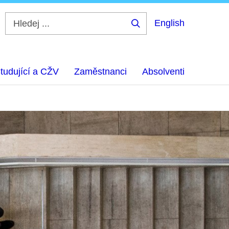
English
Hledej
...
tudující a CŽV
Zaměstnanci
Absolventi