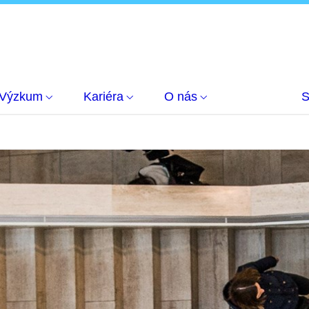
Výzkum
Kariéra
O nás
S