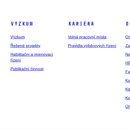
Výzkum
Kariéra
O
Výzkum
Volná pracovní místa
Or
Řešené projekty
Pravidla výběrových řízení
Za
Habilitační a jmenovací
Na
řízení
HR
Publikační činnost
Fa
Ko
Kd
Ko
Úř