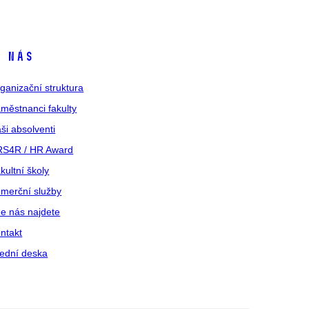
 nás
ganizační struktura
městnanci fakulty
ši absolventi
S4R / HR Award
kultní školy
merční služby
e nás najdete
ntakt
ední deska