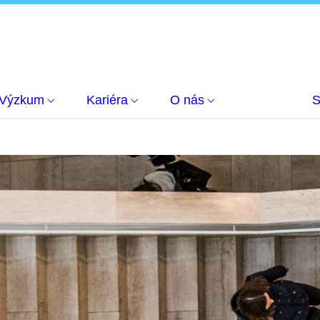
Výzkum
Kariéra
O nás
S