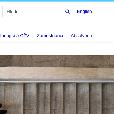
English
Hledej
...
tudující a CŽV
Zaměstnanci
Absolventi