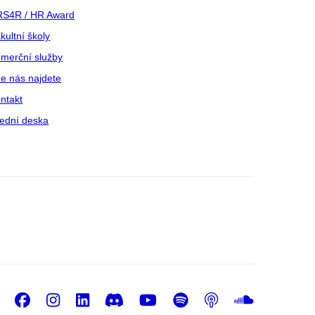
S4R / HR Award
kultní školy
merční služby
e nás najdete
ntakt
ední deska
Facebook
Instagram
LinkedIn
Discord
Youtube
Spotify
Podcast
Sound