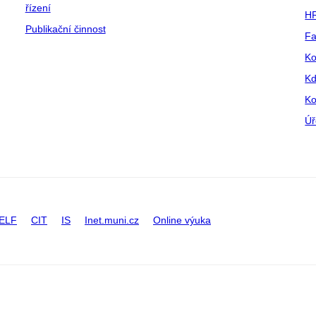
řízení
HR
Publikační činnost
Fa
Ko
Kd
Ko
Úř
ELF
CIT
IS
Inet.muni.cz
Online výuka