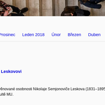
Prosinec
Leden 2018
Únor
Březen
Duben
. Leskovovi
nované osobnosti Nikolaje Semjonoviče Leskova (1831–1895).
kultě MU.