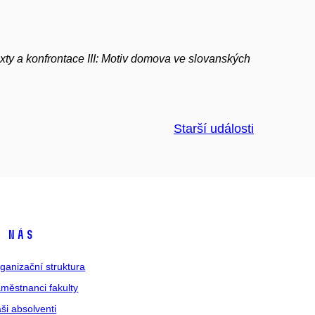
exty a konfrontace III: Motiv domova ve slovanských
Starší události
 nás
ganizační struktura
městnanci fakulty
ši absolventi