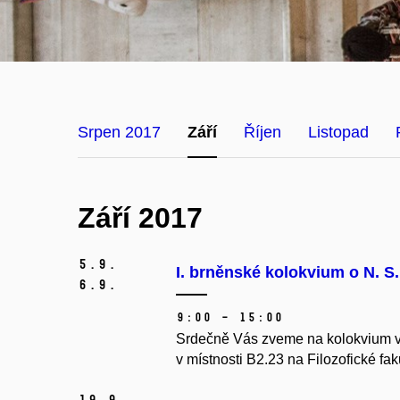
Srpen 2017
Září
Říjen
Listopad
Září 2017
5.
9.
I. brněnské kolokvium o N. S
6.
9.
9:00 – 15:00
Srdečně Vás zveme na kolokvium vě
v místnosti B2.23 na Filozofické fa
19.
9.