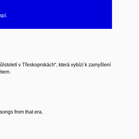
apí.
století v Třeskoprskách“, která vybízí k zamyšlení
ětem.
songs from that era.