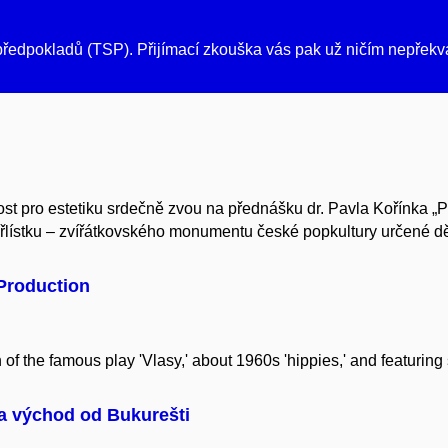
h předpokladů (TSP). Přijímací zkouška vás pak už ničím nepřekv
t pro estetiku srdečně zvou na přednášku dr. Pavla Kořínka „Půl
řlístku – zvířátkovského monumentu české popkultury určené d
Production
 the famous play 'Vlasy,' about 1960s 'hippies,' and featuring 
Na východ od Bukurešti