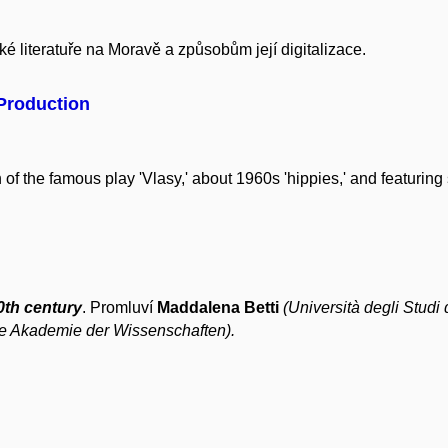
literatuře na Moravě a způsobům její digitalizace.
Production
 the famous play 'Vlasy,' about 1960s 'hippies,' and featuring 
0th century
. Promluví
Maddalena Betti
(
Università degli Studi
che Akademie der Wissenschaften)
.