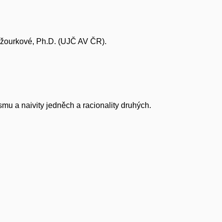
žourkové, Ph.D. (UJČ AV ČR).
smu a naivity jedněch a racionality druhých.