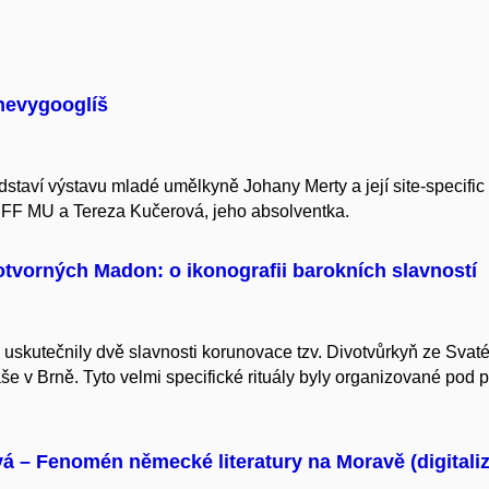
 nevygooglíš
staví výstavu mladé umělkyně Johany Merty a její site-specific
 FF MU a Tereza Kučerová, jeho absolventka.
vorných Madon: o ikonografii barokních slavností
 uskutečnily dvě slavnosti korunovace tzv. Divotvůrkyň ze Sv
e v Brně. Tyto velmi specifické rituály byly organizované pod 
vá – Fenomén německé literatury na Moravě (digitali