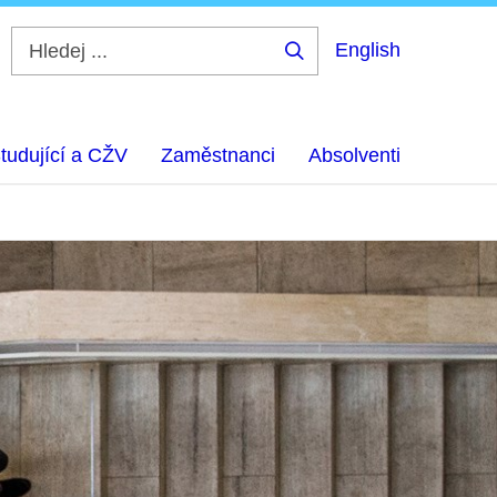
English
Hledej
...
tudující a CŽV
Zaměstnanci
Absolventi