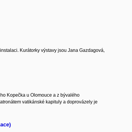
 instalaci. Kurátorky výstavy jsou Jana Gazdagová,
atého Kopečka u Olomouce a z bývalého
patronátem vatikánské kapituly a doprovázely je
zace)