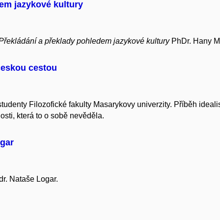
em jazykové kultury
Překládání a překlady pohledem jazykové kultury
PhDr. Hany M
českou cestou
udenty Filozofické fakulty Masarykovy univerzity.
Příběh ideali
nosti, která to o sobě nevěděla.
ogar
r. Nataše Logar.