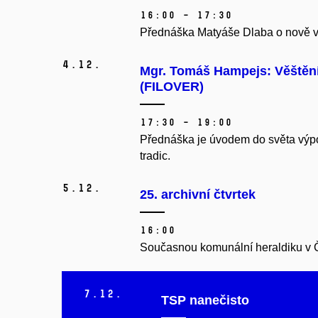
16:00 – 17:30
Přednáška Matyáše Dlaba o nově vz
4.
12.
Mgr. Tomáš Hampejs: Věštění 
(FILOVER)
17:30 – 19:00
Přednáška je úvodem do světa výp
tradic.
5.
12.
25. archivní čtvrtek
16:00
Současnou komunální heraldiku v ČR
7.
12.
TSP nanečisto