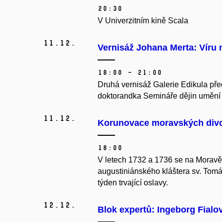
20:30
V Univerzitním kině Scala
11.
12.
Vernisáž Johana Merta: Víru
18:00 – 21:00
Druhá vernisáž Galerie Edikula před
doktorandka Semináře dějin umění
11.
12.
Korunovace moravských divot
18:00
V letech 1732 a 1736 se na Moravě
augustiniánského kláštera sv. Tomáš
týden trvající oslavy.
12.
12.
Blok expertů: Ingeborg Fialo