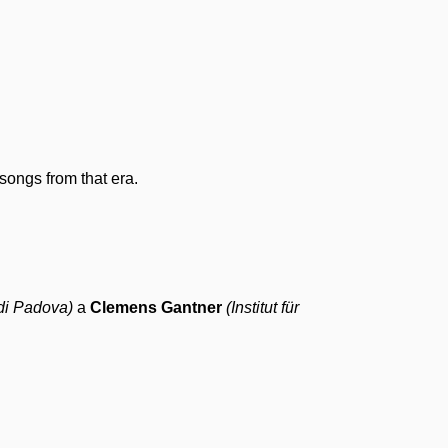
songs from that era.
 di Padova
)
a
Clemens Gantner
(Institut für