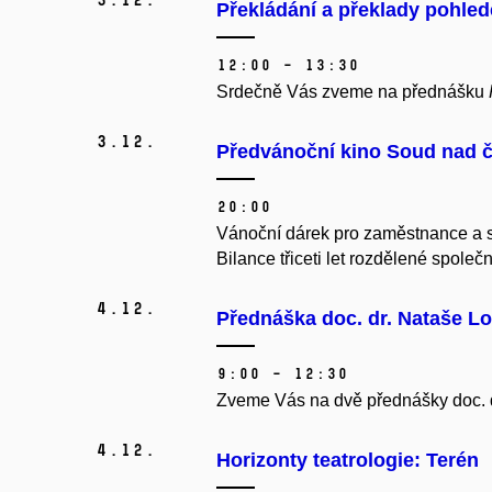
Překládání a překlady pohled
12:00 – 13:30
Srdečně Vás zveme na přednášku
3.
12.
Předvánoční kino Soud nad 
20:00
Vánoční dárek pro zaměstnance a st
Bilance třiceti let rozdělené společ
4.
12.
Přednáška doc. dr. Nataše L
9:00 – 12:30
Zveme Vás na dvě přednášky doc. d
4.
12.
Horizonty teatrologie: Terén