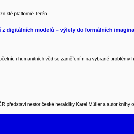
niklé platformě Terén.
z digitálních modelů – výlety do formálních imagin
očetních humanitních věd se zaměřením na vybrané problémy h
 představí nestor české heraldiky Karel Müller a autor knihy