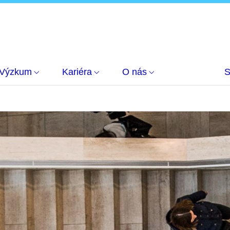
Výzkum
Kariéra
O nás
S