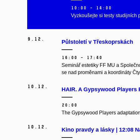
10:00 – 14:00
Vyzkoušejte si testy studijníc
9.
12.
Půlstoletí v Třeskoprskách
16:00 – 17:40
Seminář estetiky FF MU a Společnos
se nad proměnami a koordináty Čty
10.
12.
HAIR. A Gypsywood Players 
20:00
The Gypsywood Players adaptation of
10.
12.
Kino pravdy a lásky | 12:08 