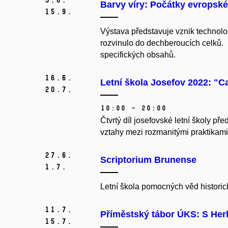
Barvy víry: Počátky evropsk
15.
9.
Výstava představuje vznik technol
rozvinulo do dechberoucích celků. 
specifických obsahů.
16.
6.
Letní škola Josefov 2022: "C
20.
7.
10:00 – 20:00
Čtvrtý díl josefovské letní školy p
vztahy mezi rozmanitými praktikami v
27.
6.
Scriptorium Brunense
1.
7.
Letní škola pomocných věd historic
11.
7.
Příměstský tábor ÚKS: S Her
15.
7.