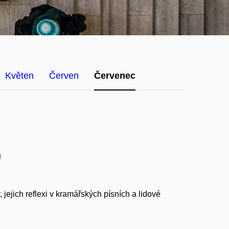
Květen
Červen
Červenec
u
ejich reflexi v kramářských písních a lidové