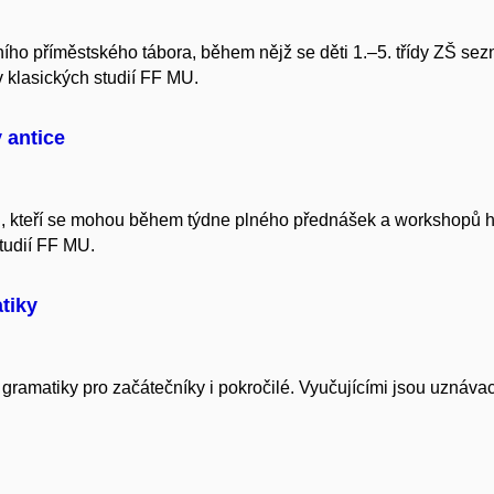
ího příměstského tábora, během nějž se děti 1.–5. třídy ZŠ sezn
 klasických studií FF MU.
v antice
ěti, kteří se mohou během týdne plného přednášek a workshopů
tudií FF MU.
tiky
í gramatiky pro začátečníky i pokročilé. Vyučujícími jsou uznáv