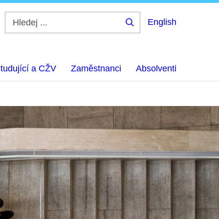
English
Hledej
...
tudující a CŽV
Zaměstnanci
Absolventi