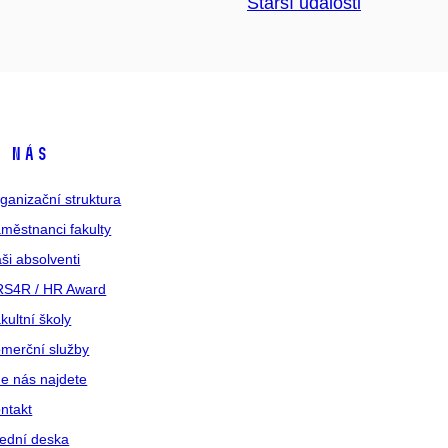
Starší události
 nás
ganizační struktura
městnanci fakulty
ši absolventi
S4R / HR Award
kultní školy
merční služby
e nás najdete
ntakt
ední deska