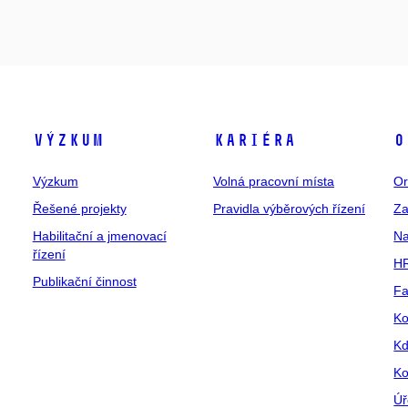
Výzkum
Kariéra
O
Výzkum
Volná pracovní místa
Or
Řešené projekty
Pravidla výběrových řízení
Za
Habilitační a jmenovací
Na
řízení
HR
Publikační činnost
Fa
Ko
Kd
Ko
Úř