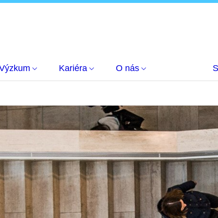
Výzkum
Kariéra
O nás
S