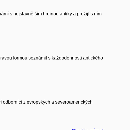
ámí s nejslavnějším hrdinou antiky a prožijí s ním
 hravou formou seznámit s každodenností antického
ací odborníci z evropských a severoamerických