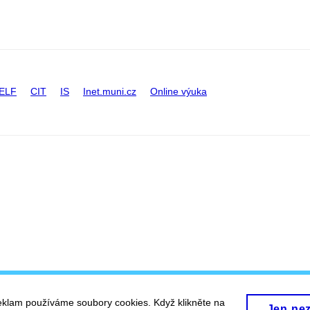
ELF
CIT
IS
Inet.muni.cz
Online výuka
eklam používáme soubory cookies. Když klikněte na
Jen ne