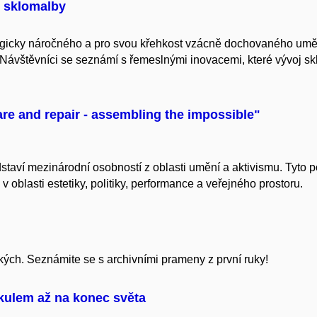
é sklomalby
ogicky náročného a pro svou křehkost vzácně dochovaného umě
Návštěvníci se seznámí s řemeslnými inovacemi, které vývoj sk
are and repair - assembling the impossible"
ředstaví mezinárodní osobností z oblasti umění a aktivismu. Tyt
 oblasti estetiky, politiky, performance a veřejného prostoru.
kých. Seznámite se s archivními prameny z první ruky!
kulem až na konec světa