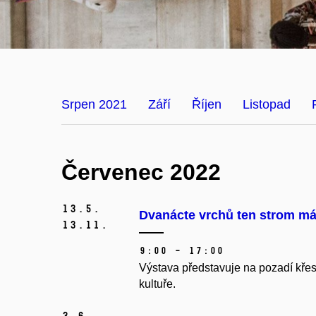
Srpen 2021
Září
Říjen
Listopad
Červenec 2022
13.
5.
Dvanácte vrchů ten strom má
13.
11.
9:00 – 17:00
Výstava představuje na pozadí křes
kultuře.
3.
6.