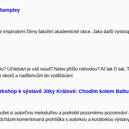
 Rampley
e inspirativní členy fakultní akademické obce. Jako další vys
kolu? Učitelství je váš osud? Nebo přišlo náhodou? Ať tak či tak, 
h oborů a nadšencům do vzdělávání.
kshop k výstavě Jitky Králové: Chodím kolem Baltu
šet si autorčinu metodu/hru a podrobit pozornému pozorování a z
edcházet komentovaná prohlídka s autorkou a kurátorkou výsta