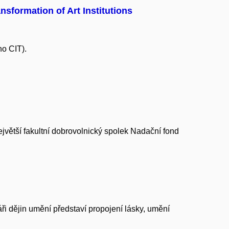
sformation of Art Institutions
no CIT).
ejvětší fakultní dobrovolnický spolek Nadační fond
i dějin umění představí propojení lásky, umění