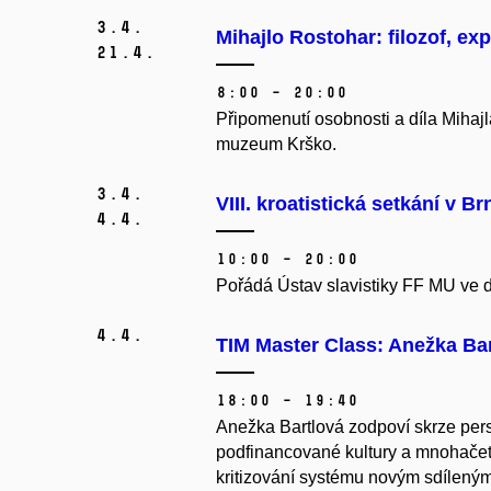
3.
4.
Mihajlo Rostohar: filozof, ex
21.
4.
8:00 – 20:00
Připomenutí osobnosti a díla Miha
muzeum Krško.
3.
4.
VIII. kroatistická setkání v Br
4.
4.
10:00 – 20:00
Pořádá Ústav slavistiky FF MU ve d
4.
4.
TIM Master Class: Anežka Bartl
18:00 – 19:40
Anežka Bartlová zodpoví skrze pers
podfinancované kultury a mnohačetn
kritizování systému novým sdílený