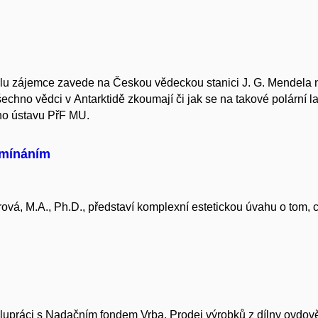
yklu zájemce zavede na Českou vědeckou stanici J. G. Mendela 
šechno vědci v Antarktidě zkoumají či jak se na takové polární lab
ho ústavu PřF MU.
omínáním
vá, M.A., Ph.D., představí komplexní estetickou úvahu o tom, co
lupráci s Nadačním fondem Vrba. Prodej výrobků z dílny ovdově