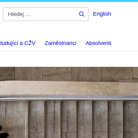
English
Hledej
...
tudující a CŽV
Zaměstnanci
Absolventi