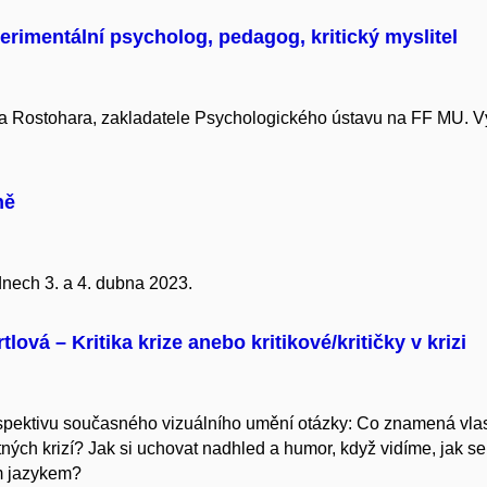
perimentální psycholog, pedagog, kritický myslitel
jla Rostohara, zakladatele Psychologického ústavu na FF MU. V
ně
nech 3. a 4. dubna 2023.
ová – Kritika krize anebo kritikové/kritičky v krizi
pektivu současného vizuálního umění otázky: Co znamená vlastn
ých krizí? Jak si uchovat nadhled a humor, když vidíme, jak se
m jazykem?