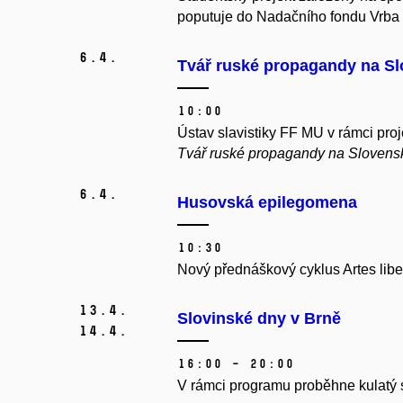
poputuje do Nadačního fondu Vrba
6.
4.
Tvář ruské propagandy na S
10:00
Ústav slavistiky FF MU v rámci pro
Tvář ruské propagandy na Slovens
6.
4.
Husovská epilegomena
10:30
Nový přednáškový cyklus Artes libe
13.
4.
Slovinské dny v Brně
14.
4.
16:00 – 20:00
V rámci programu proběhne kulatý st