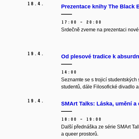
18.
4.
Prezentace knihy The Black B
17:00 – 20:00
Srdečně zveme na prezentaci nové k
19.
4.
Od plesové tradice k absurd
14:00
Seznamte se s trojicí studentských 
studentů, dále Filosofické divadlo 
19.
4.
SMArt Talks: Láska, umění a 
18:00 – 19:00
Další přednáška ze série SMArt Tal
a queer prostorů.