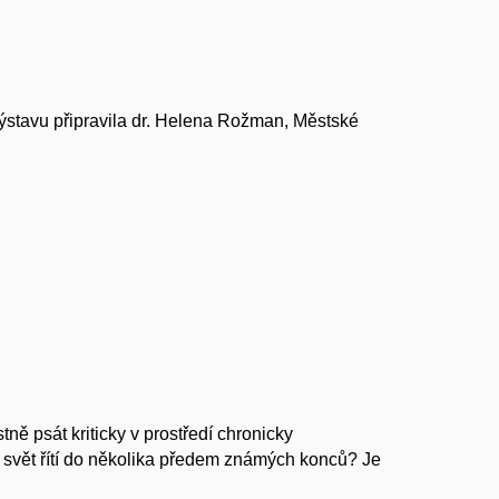
ýstavu připravila dr. Helena Rožman, Městské
ě psát kriticky v prostředí chronicky
 svět řítí do několika předem známých konců? Je