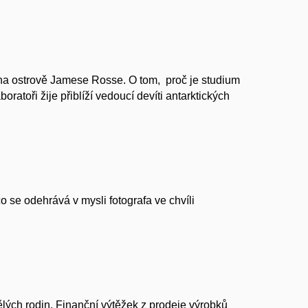
na ostrově Jamese Rosse. O tom, proč je studium
oratoři žije přiblíží vedoucí devíti antarktických
 se odehrává v mysli fotografa ve chvíli
lých rodin. Finanční výtěžek z prodeje výrobků