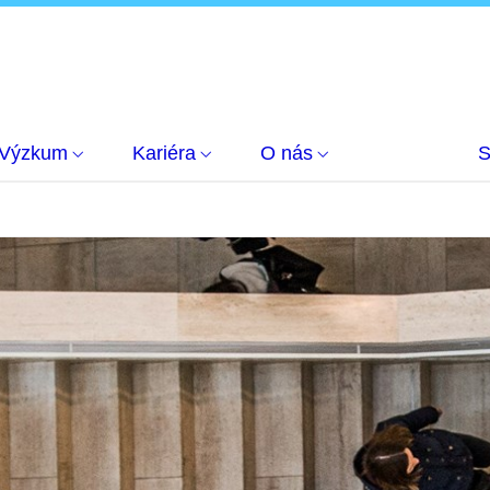
Výzkum
Kariéra
O nás
S