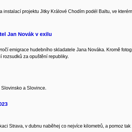
a instalací projektu Jitky Králové Chodím podél Baltu, ve které
el Jan Novák v exilu
ročí emigrace hudebního skladatele Jana Nováka. Kromě fotogr
í rozsudků za opuštění republiky.
Slovinsko a Slovince.
023
ikaci Strava, v dubnu naběhej co nejvíce kilometrů, a pomoz tak z