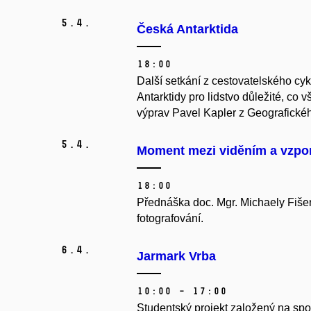
5.
4.
Česká Antarktida
18:00
Další setkání z cestovatelského c
Antarktidy pro lidstvo důležité, co v
výprav Pavel Kapler z Geografické
5.
4.
Moment mezi viděním a vzp
18:00
Přednáška doc. Mgr. Michaely Fišero
fotografování.
6.
4.
Jarmark Vrba
10:00 – 17:00
Studentský projekt založený na spo