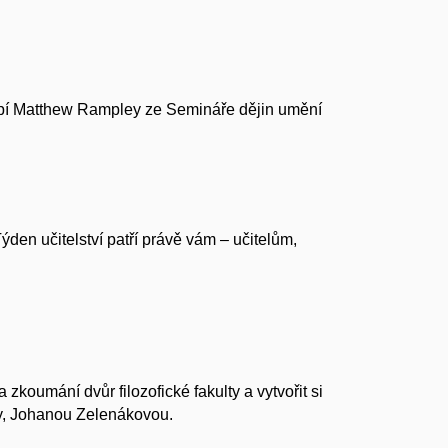
toupí Matthew Rampley ze Semináře dějin umění
Týden učitelství patří právě vám – učitelům,
koumání dvůr filozofické fakulty a vytvořit si
vy, Johanou Zelenákovou.