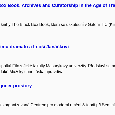
ox Book. Archives and Curatorship in the Age of Tran
nihy The Black Box Book, která se uskuteční v Galerii TIC (Ki
nímu dramatu a Leoši Janáčkovi
spolků Filozofické fakulty Masarykovy univerzity. Představí se n
a také Mužský sbor Láska opravdivá.
queer prostory
ks organizovaná Centrem pro moderní umění & teorii při Seminář