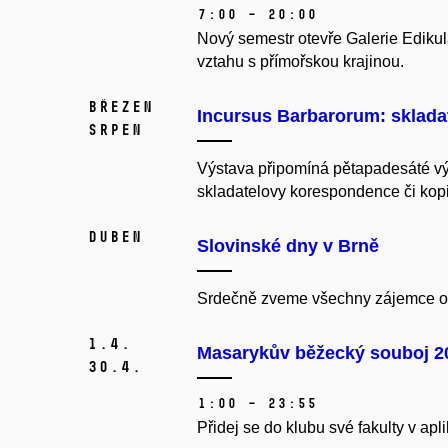
7:00 – 20:00
Nový semestr otevře Galerie Edikul
vztahu s přímořskou krajinou.
březen
Incursus Barbarorum: skladat
srpen
Výstava připomíná pětapadesáté vý
skladatelovy korespondence či kopi
duben
Slovinské dny v Brně
Srdečně zveme všechny zájemce o 
1.
4.
Masarykův běžecký souboj 2
30.
4.
1:00 – 23:55
Přidej se do klubu své fakulty v apl