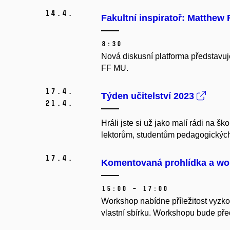
14.
4.
Fakultní inspiratoř: Matthew
8:30
Nová diskusní platforma představuj
FF MU.
17.
4.
Týden učitelství 2023
21.
4.
Hráli jste si už jako malí rádi na š
lektorům, studentům pedagogickýc
17.
4.
Komentovaná prohlídka a wor
15:00 – 17:00
Workshop nabídne příležitost vyzkou
vlastní sbírku. Workshopu bude př