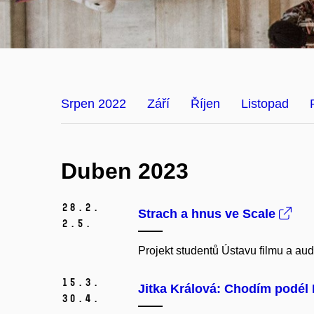
Srpen 2022
Září
Říjen
Listopad
Duben 2023
28.
2.
Strach a hnus ve Scale
2.
5.
Projekt studentů Ústavu filmu a au
15.
3.
Jitka Králová: Chodím podél 
30.
4.