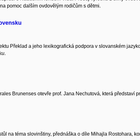
 na pomoc dalším ovdovělým rodičům s dětmi.
lovensku
jektu Překlad a jeho lexikografická podpora v slovanském jazy
ku
.
rales Brunenses otevře prof. Jana Nechutová, která představí p
ůl na téma slovinštiny, přednáška o díle Mihajla Rostohara, konce