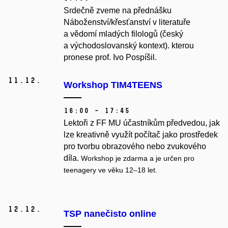
Srdečně zveme na přednášku
Náboženství/křesťanství v literatuře
a vědomí mladých filologů (český
a východoslovanský kontext). kterou
pronese prof. Ivo Pospíšil.
11.
12.
Workshop TIM4TEENS
16:00 – 17:45
Lekto
ř
i z FF MU účastníkům p
ř
edvedou, jak
lze
kreativn
ě
využít po
č
íta
č
jako prost
ř
edek
pro tvorbu obrazového nebo zvukového
díla.
Workshop je zdarma a je ur
č
en pro
teenagery ve v
ě
ku 12–18 let.
12.
12.
TSP nanečisto online