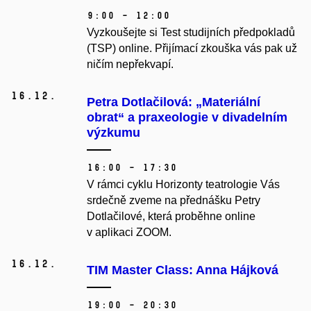
9:00 – 12:00
Vyzkoušejte si Test studijních předpokladů
(TSP) online. Přijímací zkouška vás pak už
ničím nepřekvapí.
16.
12.
Petra Dotlačilová: „Materiální
obrat“ a praxeologie v divadelním
výzkumu
16:00 – 17:30
V rámci cyklu Horizonty teatrologie Vás
srdečně zveme na přednášku Petry
Dotlačilové, která proběhne online
v aplikaci ZOOM.
16.
12.
TIM Master Class: Anna Hájková
19:00 – 20:30