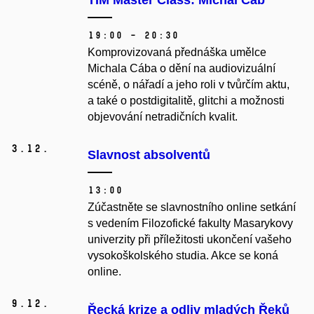
TIM Master Class: Michal Cáb
19:00 – 20:30
Komprovizovaná přednáška umělce
Michala Cába o dění na audiovizuální
scéně, o nářadí a jeho roli v tvůrčím aktu,
a také o postdigitalitě, glitchi a možnosti
objevování netradičních kvalit.
3.
12.
Slavnost absolventů
13:00
Zúčastněte se slavnostního online setkání
s vedením Filozofické fakulty Masarykovy
univerzity při příležitosti ukončení vašeho
vysokoškolského studia. Akce se koná
online.
9.
12.
Řecká krize a odliv mladých Řeků