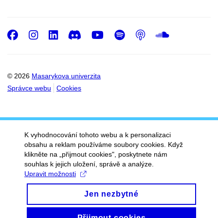
Facebook
Instagram
LinkedIn
Discord
Youtube
Spotify
Podcast
SoundC
© 2026
Masarykova univerzita
Správce webu
Cookies
K vyhodnocování tohoto webu a k personalizaci
obsahu a reklam používáme soubory cookies. Když
klikněte na „přijmout cookies", poskytnete nám
souhlas k jejich uložení, správě a analýze.
Upravit možnosti
Jen nezbytné
Přijmout cookies