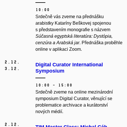
10:00
Srdečně vás zveme na přednášku
arabistky Kataríny Beškovej spojenou
s p
ředstavením monografie s názvem
Súčasná egyptská literatúra: Dystópia,
cenzúra a Arabská jar
. Přednáška proběhle
online v aplikaci Zoom.
2.
12.
Digital Curator International
3.
12.
Symposium
10:00 – 15:00
Srdečně zveme na online mezinárodní
symposium Digital Curator, věnující se
problematice archivace a kurátorství
nových médií.
2.
12.