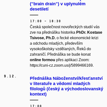
("brain drain") v uplynulém
desetiletí
17:00 – 18:30
Česká společnost novořeckých studií vás
zve na přednášku historika
PhDr. Kostase
Tsivose, Ph.D.
o řecké ekonomické krizi
a odchodu mladých, především
vysokoškolsky vzdělaných, Řeků do
zahraničí. Přednáška se bude konat
online formou
přes aplikaci Zoom:
https://cuni-cz.zoom.us/j/5899466169
.
9.
12.
Přednáška Náboženství/křesťanství
v literatuře a vědomí mladých
filologů (český a východoslovanský
kontext)
17:00