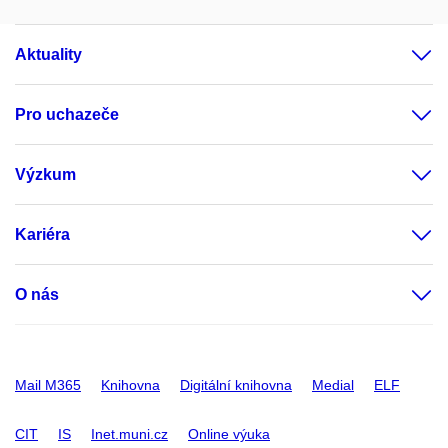
Aktuality
Pro uchazeče
Výzkum
Kariéra
O nás
Mail M365
Knihovna
Digitální knihovna
Medial
ELF
CIT
IS
Inet.muni.cz
Online výuka