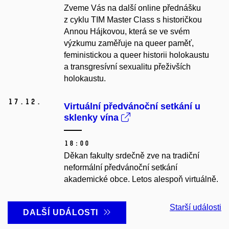
Zveme Vás na další online přednášku
z cyklu TIM Master Class s historičkou
Annou Hájkovou, která se ve svém
výzkumu zaměřuje na queer paměť,
feministickou a queer historii holokaustu
a transgresívní sexualitu přeživších
holokaustu.
17.
12.
Virtuální předvánoční setkání u
sklenky vína
18:00
Děkan fakulty srdečně zve na tradiční
neformální předvánoční setkání
akademické obce. Letos alespoň virtuálně.
Starší události
DALŠÍ UDÁLOSTI