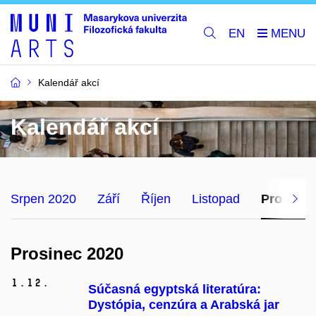
EN
Kalendář akcí
Kalendář akcí
Srpen 2020
Září
Říjen
Listopad
Prosinec
Prosinec 2020
1.
12.
Súčasná egyptská literatúra:
Dystópia, cenzúra a Arabská jar