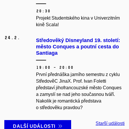
20:30
Projekt Studentského kina v Univerzitním
kině Scala!
24.
2.
Středověký Disneyland 19. století:
město Conques a poutní cesta do
Santiaga
19:00 – 20:00
První přednáška jarního semestru z cyklu
StředověC JinaX. Prof. Ivan Foletti
představí jihofrancouzské město Conques
a zamyslí se nad jeho současnou tváří.
Nakolik je romantická představa
o středověku pravdou?
Starší události
DALŠÍ UDÁLOSTI