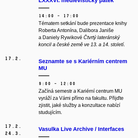
LXXXVI. medievistický pátek
14:00 – 17:00
Tématem setkání bude prezentace knihy
Roberta Antonína, Dalibora Janiše
a Daniely Rywikové
Čtvrtý lateránský
koncil a české země ve 13. a 14. století
.
17.
2.
Seznamte se s Kariérním centrem
MU
9:00 – 12:00
Začíná semestr a Kariérní centrum MU
vyráží za Vámi přímo na fakultu. Přijďte
zjistit, jaké služby a konzultace nabízí
studujícím.
17.
2.
Vasulka Live Archive / Interfaces
24.
3.