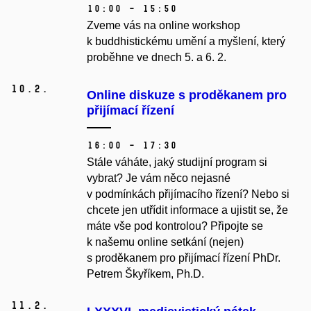
10:00 – 15:50
Zveme vás na online workshop
k buddhistickému umění a myšlení, který
proběhne ve dnech 5. a 6. 2.
10.
2.
Online diskuze s proděkanem pro
přijímací řízení
16:00 – 17:30
Stále váháte, jaký studijní program si
vybrat? Je vám něco nejasné
v podmínkách přijímacího řízení? Nebo si
chcete jen utřídit informace a ujistit se, že
máte vše pod kontrolou? Připojte se
k našemu online setkání (nejen)
s proděkanem pro přijímací řízení PhDr.
Petrem Škyříkem, Ph.D.
11.
2.