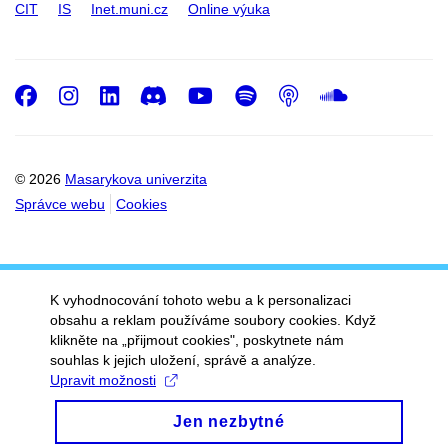
CIT
IS
Inet.muni.cz
Online výuka
Facebook
Instagram
LinkedIn
Discord
Youtube
Spotify
Podcast
SoundC
© 2026
Masarykova univerzita
Správce webu
Cookies
K vyhodnocování tohoto webu a k personalizaci
obsahu a reklam používáme soubory cookies. Když
klikněte na „přijmout cookies", poskytnete nám
souhlas k jejich uložení, správě a analýze.
Upravit možnosti
Jen nezbytné