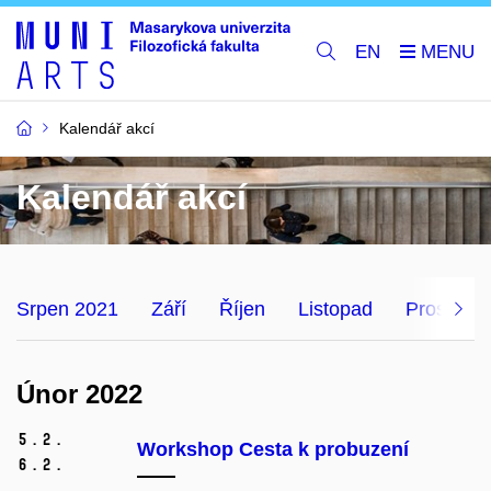
EN
Kalendář akcí
Kalendář akcí
Srpen 2021
Září
Říjen
Listopad
Prosinec
Únor 2022
5.
2.
Workshop Cesta k probuzení
6.
2.