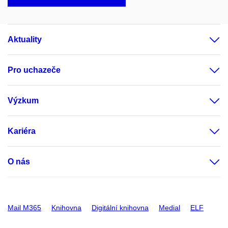
Aktuality
Pro uchazeče
Výzkum
Kariéra
O nás
Mail M365
Knihovna
Digitální knihovna
Medial
ELF