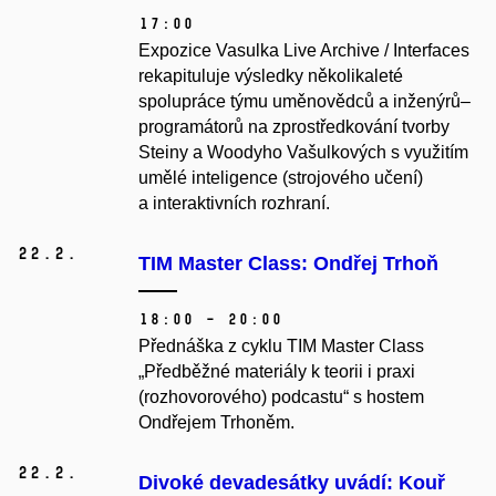
17:00
Expozice Vasulka Live Archive / Interfaces
rekapituluje výsledky několikaleté
spolupráce týmu uměnovědců a inženýrů–
programátorů na zprostředkování tvorby
Steiny a Woodyho Vašulkových s využitím
umělé inteligence (strojového učení)
a interaktivních rozhraní.
22.
2.
TIM Master Class: Ondřej Trhoň
18:00 – 20:00
Přednáška z cyklu TIM Master Class
„Předběžné materiály k teorii i praxi
(rozhovorového) podcastu“ s hostem
Ondřejem Trhoněm.
22.
2.
Divoké devadesátky uvádí: Kouř