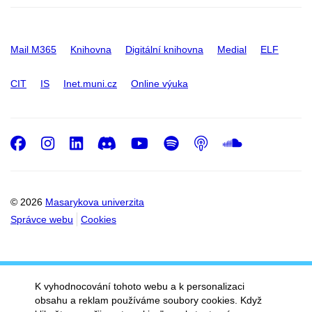
Mail M365
Knihovna
Digitální knihovna
Medial
ELF
CIT
IS
Inet.muni.cz
Online výuka
Facebook
Instagram
LinkedIn
Discord
Youtube
Spotify
Podcast
SoundC
© 2026
Masarykova univerzita
Správce webu
Cookies
K vyhodnocování tohoto webu a k personalizaci
obsahu a reklam používáme soubory cookies. Když