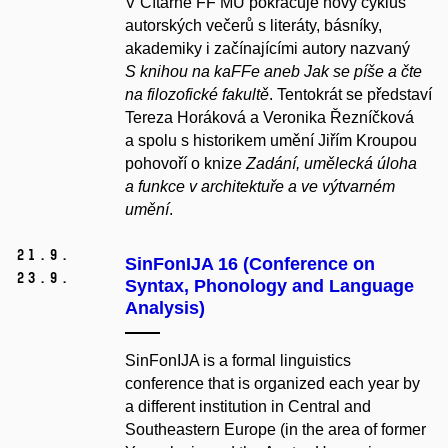
V Čítárně FF MU pokračuje nový cyklus
autorských večerů s literáty, básníky,
akademiky i začínajícími autory nazvaný
S knihou na kaFFe aneb Jak se píše a čte
na filozofické fakultě
. Tentokrát se představí
Tereza Horáková a Veronika Řezníčková
a spolu s historikem umění Jiřím Kroupou
pohovoří o knize
Zadání, umělecká úloha
a funkce v architektuře a ve výtvarném
umění
.
21.
9.
SinFonIJA 16 (Conference on
23.
9.
Syntax, Phonology and Language
Analysis)
SinFonIJA is a formal linguistics
conference that is organized each year by
a different institution in Central and
Southeastern Europe (in the area of former