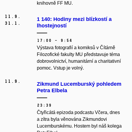
knihovně FF MU.
11.
9.
1 140: Hodiny mezi blízkostí a
31.
1.
lhostejností
17:00 – 9:54
Výstava fotografií a komiksů v Čítárně
Filozofické fakulty MU představuje téma
dobrovolnictví, humanitární a charitativní
pomoc. Vstup je volný.
11.
9.
Zikmund Lucemburský pohledem
Petra Elbela
23:39
Čtyřicátá epizoda podcastu Včera, dnes
a zítra byla věnována Zikmundovi
Lucemburskému. Hostem byl náš kolega