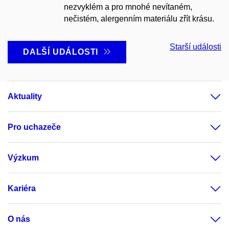
nezvyklém a pro mnohé nevítaném,
nečistém, alergenním materiálu zřít krásu.
Starší události
DALŠÍ UDÁLOSTI
Aktuality
Pro uchazeče
Výzkum
Kariéra
O nás