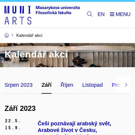
EN
Kalendář akcí
Kalendář akcí
Srpen 2023
Září
Říjen
Listopad
Prosinec
Září 2023
22.
5.
Češi poznávají arabský svět,
15.
9.
Arabové život v Česku,