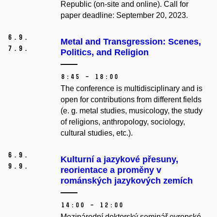
Republic (on-site and online).
Call for
paper deadline: September 20, 2023.
6.
9.
Metal and Transgression: Scenes,
7.
9.
Politics, and Religion
8:45 – 18:00
The conference is multidisciplinary and is
open for contributions from different fields
(e. g. metal studies, musicology, the study
of religions, anthropology, sociology,
cultural studies, etc.).
6.
9.
Kulturní a jazykové přesuny,
9.
9.
reorientace a proměny v
románských jazykových zemích
14:00 – 12:00
Mezinárodní doktorský seminář evropské