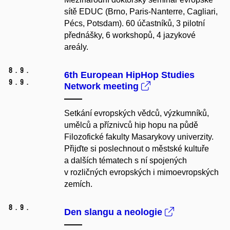
sítě EDUC (Brno, Paris-Nanterre, Cagliari,
Pécs, Potsdam).
60 účastníků, 3 pilotní
přednášky, 6 workshopů, 4 jazykové
areály.
8.
9.
6th European HipHop Studies
9.
9.
Network meeting
Setkání evropských vědců, výzkumníků,
umělců a příznivců hip hopu na půdě
Filozofické fakulty Masarykovy univerzity.
Přijďte si poslechnout o městské kultuře
a dalších tématech s ní spojených
v rozličných evropských i mimoevropských
zemích.
8.
9.
Den slangu a neologie