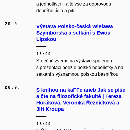
a jednotlivci –⁠ a to vše za doprovodu
dobrého jídla a pití.
20.
9.
Výstava Polsko-česká Wisława
Szymborska a setkání s Ewou
Lipskou
16:00
Srdečně zveme na výstavu spojenou
s prezentací poezie polské nobelistky a na
setkání s významnou polskou básnířkou.
20.
9.
S knihou na kaFFe aneb Jak se píše
a čte na filozofické fakultě | Tereza
Horáková, Veronika Řezníčková a
Jiří Kroupa
18:00