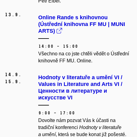
Petr Elbel.
13.
9.
Online Rande s knihovnou
(Ústřední knihovna FF MU | MUNI
ARTS)
14:00 – 15:00
Všechno na co jste chtěli vědět o Ústřední
knihovně FF MU. Online.
14.
9.
Hodnoty v literatuře a umění VI /
15.
9.
Values in Literature and Arts VI /
Ценности в литературе и
искусстве VI
9:00 – 17:00
Dovolte nám pozvat Vás k účasti na
tradiční konferenci
Hodnoty v literatuře
a umění
, která se bude konat již pošesté.