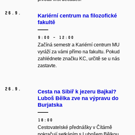
26.
9.
Kariérní centrum na filozofické
fakultě
9:00 – 12:00
Začíná semestr a Kariérní centrum MU
vyráží za vámi přímo na fakultu. Pokud
zahlédnete značku KC, určitě se u nás
zastavte.
26.
9.
Cesta na Sibiř k jezeru Bajkal?
Luboš Bělka zve na výpravu do
Burjatska
18:00
Cestovatelské přednášky v Čítárně
pokračují setkáním s Lubošem Bělkou