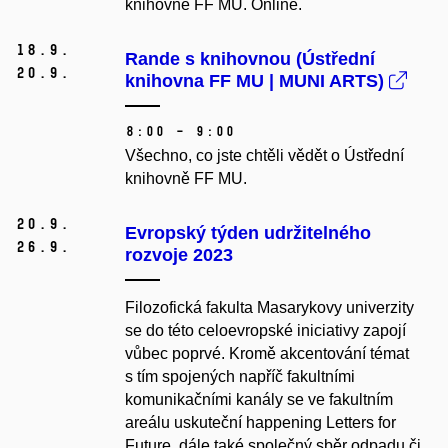
knihovně FF MU. Online.
18.
9.
Rande s knihovnou (Ústřední
20.
9.
knihovna FF MU | MUNI ARTS)
8:00 – 9:00
Všechno, co jste chtěli vědět o Ústřední
knihovně FF MU.
20.
9.
Evropský týden udržitelného
26.
9.
rozvoje 2023
Filozofická fakulta Masarykovy univerzity
se do této celoevropské iniciativy zapojí
vůbec poprvé. Kromě akcentování témat
s tím spojených napříč fakultními
komunikačními kanály se ve fakultním
areálu uskuteční happening Letters for
Future, dále také společný sběr odpadu či