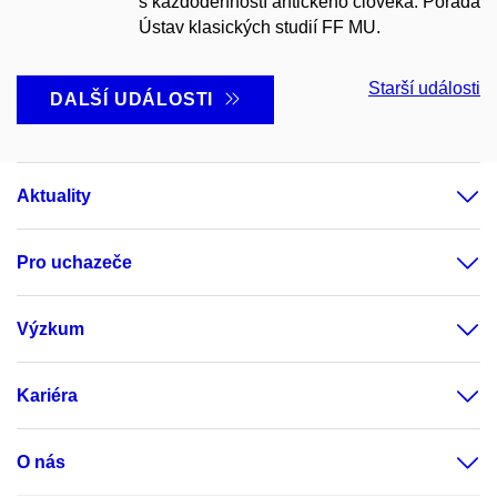
s každodenností antického člověka. Pořádá
Ústav klasických studií FF MU.
Starší události
DALŠÍ UDÁLOSTI
Aktuality
Pro uchazeče
Výzkum
Kariéra
O nás