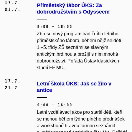
17.
7.
Příměstský tábor ÚKS: Za
21.
7.
dobrodružstvím s Odysseem
9:00 – 16:00
Zbrusu nový program tradičního letního
příměstského tábora, během nějž se děti
1.–5. třídy ZŠ seznámí se slavným
antickým hrdinou a prožijí s ním mnohá
dobrodružství. Pořádá Ústav klasických
studií FF MU.
17.
7.
Letní škola ÚKS: Jak se žilo v
21.
7.
antice
9:00 – 16:00
Letní vzdělávací akce pro starší děti, kteří
se mohou během týdne plného přednášek
a workshopů hravou formou seznámit