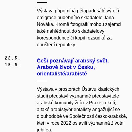
Výstava připomíná pětapadesáté výročí
emigrace hudebního skladatele Jana
Nováka. Kromě fotografií mohou zájemci
také nahlédnout do skladatelovy
korespondence či kopií rozsudků za
opuštění republiky.
22.
5.
Češi poznávají arabský svět,
15.
9.
Arabové život v Česku,
orientalisté/arabisté
Výstava v prostorách Ústavu klasických
studií představí významné představitele
arabské komunity žijící v Praze i okolí,
a také arabisty/orientalisty angažující se
dlouhodobě ve Společnosti česko-arabské,
kteří v roce 2022 oslavili významná životní
jubilea.