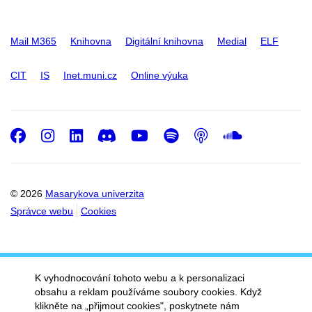
Mail M365
Knihovna
Digitální knihovna
Medial
ELF
CIT
IS
Inet.muni.cz
Online výuka
Facebook
Instagram
LinkedIn
Discord
Youtube
Spotify
Podcast
SoundC
© 2026
Masarykova univerzita
Správce webu
Cookies
K vyhodnocování tohoto webu a k personalizaci
obsahu a reklam používáme soubory cookies. Když
klikněte na „přijmout cookies", poskytnete nám