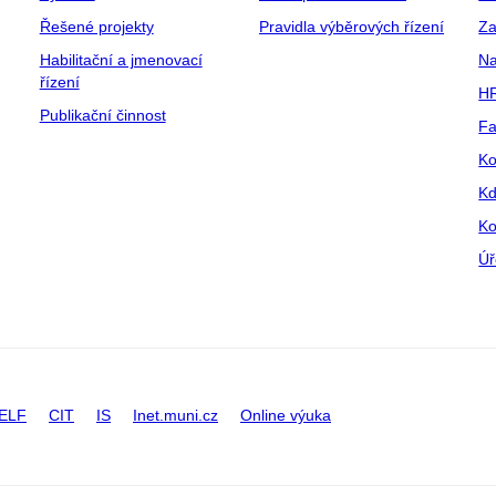
Řešené projekty
Pravidla výběrových řízení
Za
Habilitační a jmenovací
Na
řízení
HR
Publikační činnost
Fa
Ko
Kd
Ko
Úř
ELF
CIT
IS
Inet.muni.cz
Online výuka