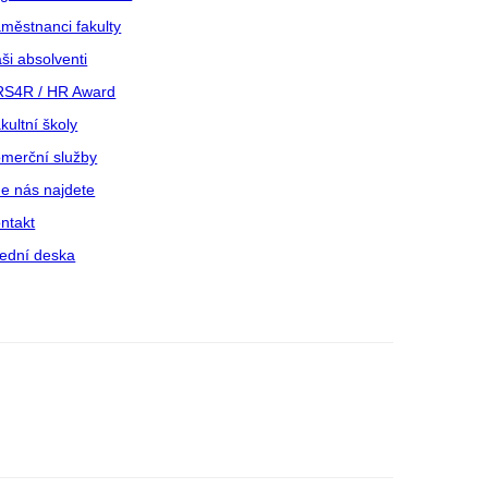
městnanci fakulty
ši absolventi
S4R / HR Award
kultní školy
merční služby
e nás najdete
ntakt
ední deska