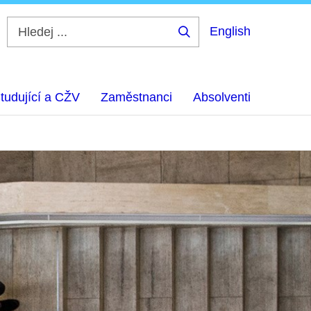
English
Hledej
...
tudující a CŽV
Zaměstnanci
Absolventi