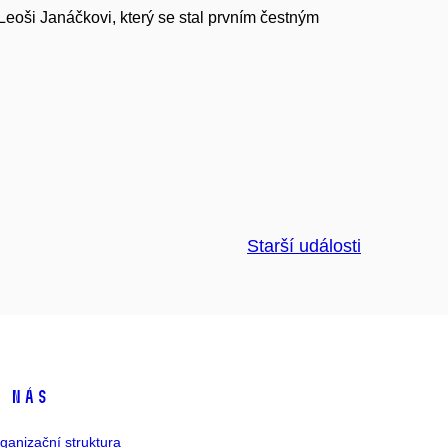
Leoši Janáčkovi, který se stal prvním čestným
Starší události
 nás
ganizační struktura