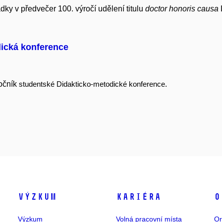
ky v předvečer 100. výročí udělení titulu
doctor honoris causa
ická konference
ročník
.
studentské Didakticko-metodické konference
Výzkum
Kariéra
O
Výzkum
Volná pracovní místa
Or