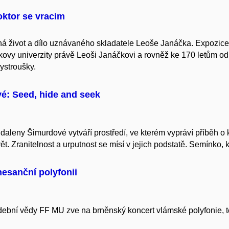
oktor se vracim
íná život a dílo uznávaného skladatele Leoše Janáčka. Expozice
ovy univerzity právě Leoši Janáčkovi a rovněž ke 170 letům od
ystroušky.
é: Seed, hide and seek
daleny Šimurdové vytváří prostředí, ve kterém vypráví příběh o kř
t. Zranitelnost a urputnost se mísí v jejich podstatě. Semínko, k
nesanční polyfonii
ební vědy FF MU zve na brněnský koncert vlámské polyfonie, t