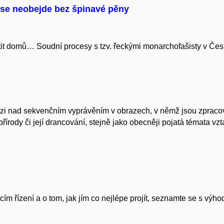
 se neobejde bez špinavé pěny
tit domů… Soudní procesy s tzv. řeckými monarchofašisty v Česk
uzi nad sekvenčním vyprávěním v obrazech, v němž jsou zpracová
 přírody či její drancování, stejně jako obecněji pojatá témata vz
acím řízení a o tom, jak jím co nejlépe projít, seznamte se s vý