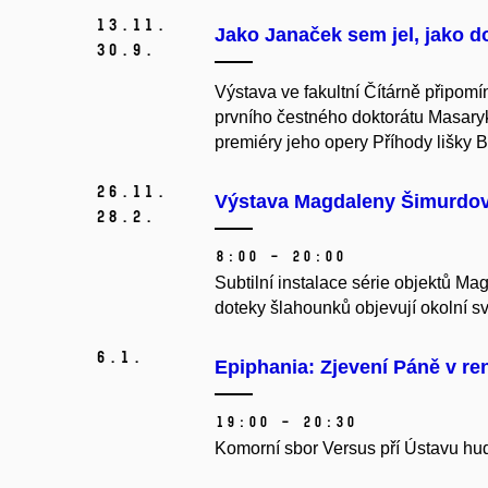
13.
11.
Jako Janaček sem jel, jako d
30.
9.
Výstava ve fakultní Čítárně připom
prvního čestného doktorátu Masaryk
premiéry jeho opery Příhody lišky B
26.
11.
Výstava Magdaleny Šimurdov
28.
2.
8:00 – 20:00
Subtilní instalace série objektů Mag
doteky šlahounků objevují okolní svě
6.
1.
Epiphania: Zjevení Páně v re
19:00 – 20:30
Komorní sbor Versus pří Ústavu hud