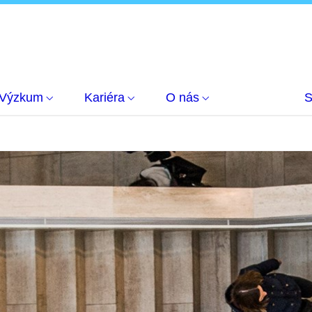
Výzkum
Kariéra
O nás
S