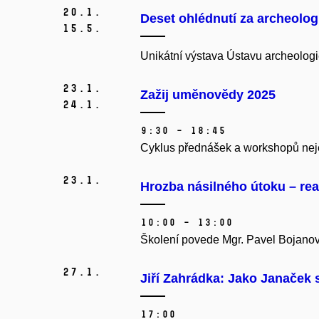
20.
1.
Deset ohlédnutí za archeol
15.
5.
Unikátní výstava Ústavu archeolog
23.
1.
Zažij uměnovědy 2025
24.
1.
9:30 – 18:45
Cyklus přednášek a workshopů nejen
23.
1.
Hrozba násilného útoku – rea
10:00 – 13:00
Školení povede Mgr. Pavel Bojanov
27.
1.
Jiří Zahrádka: Jako Janaček s
17:00