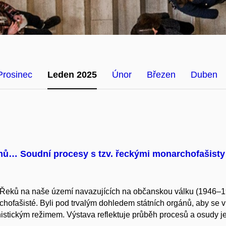
Prosinec
Leden 2025
Únor
Březen
Duben
omů… Soudní procesy s tzv. řeckými monarchofašisty 
 Řeků na naše území navazujících na občanskou válku (1946–194
ofašisté. Byli pod trvalým dohledem státních orgánů, aby se v 
tickým režimem. Výstava reflektuje průběh procesů a osudy jej