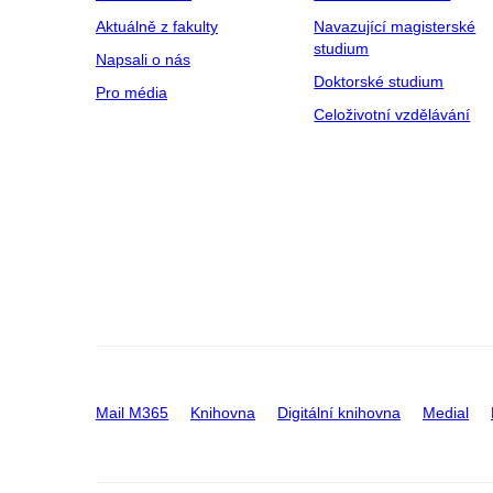
Aktuálně z fakulty
Navazující magisterské
studium
Napsali o nás
Doktorské studium
Pro média
Celoživotní vzdělávání
Mail M365
Knihovna
Digitální knihovna
Medial