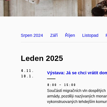
Srpen 2024
Září
Říjen
Listopad
Leden 2025
4.
11.
Výstava: Já se chci vrátit d
10.
1.
8:00 – 15:00
Součástí migračních vln dospělých
armády, později nazývaných monarch
vykonstruovaných tehdejším komunis