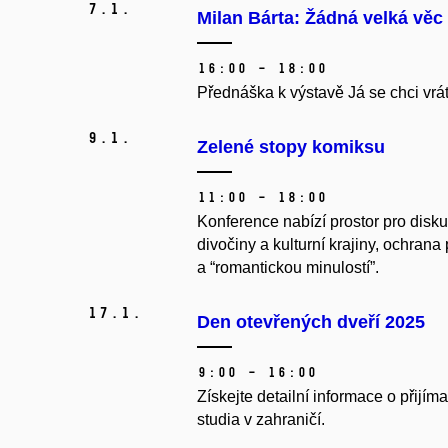
7.
1.
Milan Bárta: Žádná velká věc
16:00 – 18:00
Přednáška k výstavě Já se chci vrá
9.
1.
Zelené stopy komiksu
11:00 – 18:00
Konference nabízí prostor pro disk
divočiny a kulturní krajiny, ochrana
a “romantickou minulostí”.
17.
1.
Den otevřených dveří 2025
9:00 – 16:00
Získejte detailní informace o přijím
studia v zahraničí.