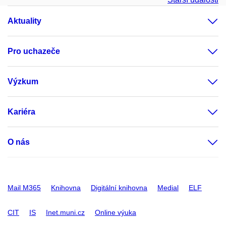
Aktuality
Pro uchazeče
Výzkum
Kariéra
O nás
Mail M365
Knihovna
Digitální knihovna
Medial
ELF
CIT
IS
Inet.muni.cz
Online výuka