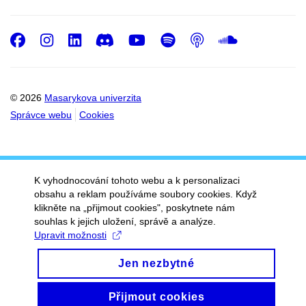
Facebook
Instagram
LinkedIn
Discord
Youtube
Spotify
Podcast
SoundC
© 2026
Masarykova univerzita
Správce webu
Cookies
K vyhodnocování tohoto webu a k personalizaci
obsahu a reklam používáme soubory cookies. Když
klikněte na „přijmout cookies", poskytnete nám
souhlas k jejich uložení, správě a analýze.
Upravit možnosti
Jen nezbytné
Přijmout cookies