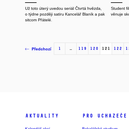
Už toto úterý uvedou seriál Čtvrtá hvězda,
Student fi
o týdne později satiru Kancelář Blaník a pak
věnuje sk
sitcom Přátelé.
1
…
119
120
121
122
1
Předchozí
Aktuality
Pro uchazeče
Kalendář akcí
Bakalářské studium