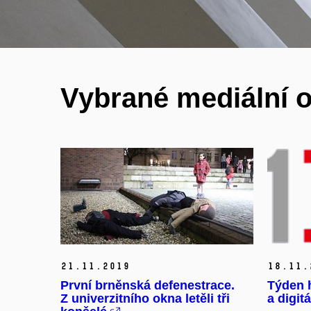
Vybrané mediální 
21.
11.
2019
18.
11.
První brněnská defenestrace.
Týden 
Z univerzitního okna letěli tři
a digit