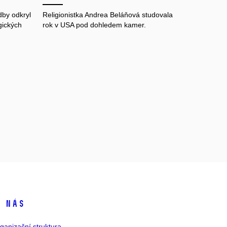
dby odkryl
Religionistka Andrea Beláňová studovala
gických
rok v USA pod dohledem kamer.
 nás
ganizační struktura