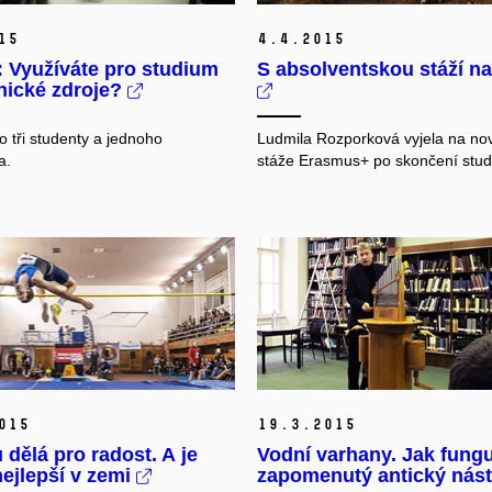
15
4.
4.
2015
 Využíváte pro studium
S absolventskou stáží na
nické zdroje?
o tři studenty a jednoho
Ludmila Rozporková vyjela na nov
a.
stáže Erasmus+ po skončení stud
015
19.
3.
2015
u dělá pro radost. A je
Vodní varhany. Jak fung
ejlepší v zemi
zapomenutý antický nás