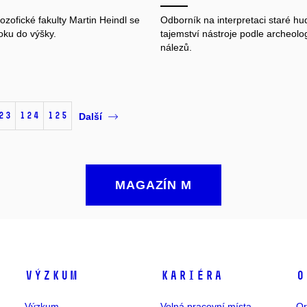
lozofické fakulty Martin Heindl se
Odborník na interpretaci staré hu
oku do výšky.
tajemství nástroje podle archeolo
nálezů.
23
124
125
Další
MAGAZÍN M
Výzkum
Kariéra
O
Výzkum
Volná pracovní místa
Or