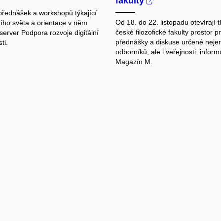
fakulty
přednášek a workshopů týkající
Od 18. do 22. listopadu otevírají tř
ního světa a orientace v něm
české filozofické fakulty prostor p
server Podpora rozvoje digitální
přednášky a diskuse určené neje
ti.
odborníků, ale i veřejnosti, inform
Magazín M.