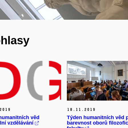
ohlasy
2019
18.
11.
2019
humanitních věd
Týden humanitních věd př
ální vzdělávání
barevnost oborů filozofi