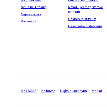
Aktuálně z fakulty
Navazující magisterské
studium
Napsali o nás
Doktorské studium
Pro média
Celoživotní vzdělávání
Mail M365
Knihovna
Digitální knihovna
Medial