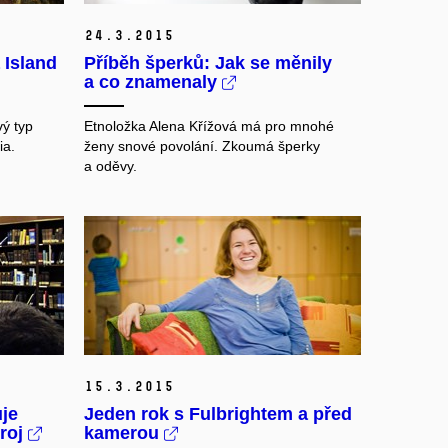
24.
3.
2015
 Island
Příběh šperků: Jak se měnily
a co znamenaly
ý typ
Etnoložka Alena Křížová má pro mnohé
ia.
ženy snové povolání. Zkoumá šperky
a oděvy.
15.
3.
2015
uje
Jeden rok s Fulbrightem a před
troj
kamerou