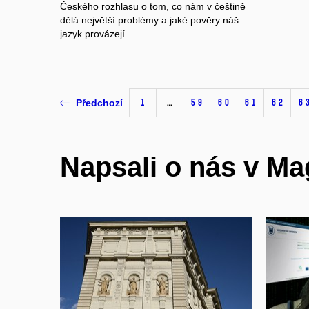
Českého rozhlasu o tom, co nám v češtině
dělá největší problémy a jaké pověry náš
jazyk provázejí.
1
…
59
60
61
62
6
Předchozí
Napsali o nás v M