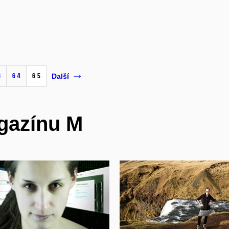
3
64
65
Další
agazínu M