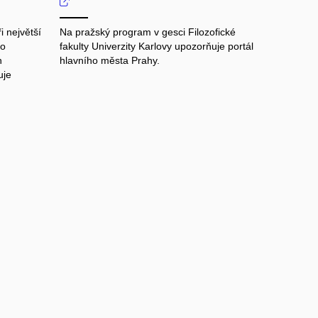
i největší
Na pražský program v gesci Filozofické
ro
fakulty Univerzity Karlovy upozorňuje portál
n
hlavního města Prahy.
uje