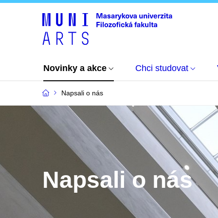
Novinky a akce
Chci studovat
Napsali o nás
Napsali o nás