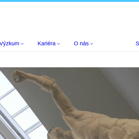
Výzkum
Kariéra
O nás
S