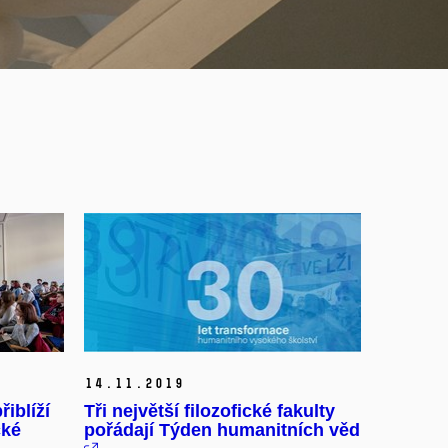
14.
11.
2019
iblíží
Tři největší filozofické fakulty
cké
pořádají Týden humanitních věd