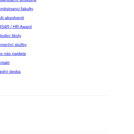
městnanci fakulty
ši absolventi
S4R / HR Award
kultní školy
merční služby
e nás najdete
ntakt
ední deska