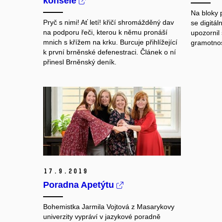
konšelé
Na bloky 
Pryč s nimi! Ať letí! křičí shromážděný dav
se digitál
na podporu řeči, kterou k němu pronáší
upozornil 
mnich s křížem na krku. Burcuje přihlížející
gramotnos
k první brněnské defenestraci. Článek o ní
přinesl Brněnský deník.
17.
9.
2019
Poradna Apetýtu
Bohemistka Jarmila Vojtová z Masarykovy
univerzity vypráví v jazykové poradně