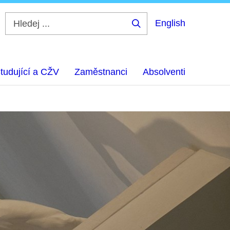
English
Hledej
...
tudující a CŽV
Zaměstnanci
Absolventi