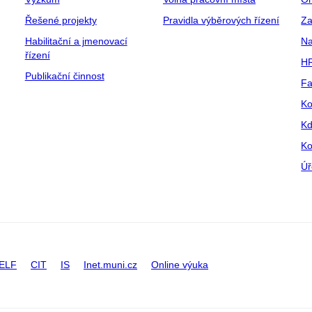
Řešené projekty
Pravidla výběrových řízení
Za
Habilitační a jmenovací
Na
řízení
HR
Publikační činnost
Fa
Ko
Kd
Ko
Úř
ELF
CIT
IS
Inet.muni.cz
Online výuka