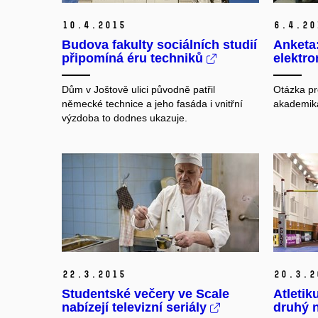
10.
4.
2015
6.
4.
20
Budova fakulty sociálních studií
Anketa:
připomíná éru techniků
elektro
Dům v Joštově ulici původně patřil
Otázka pr
německé technice a jeho fasáda i vnitřní
akademik
výzdoba to dodnes ukazuje.
22.
3.
2015
20.
3.
2
Studentské večery ve Scale
Atletik
nabízejí televizní seriály
druhý n