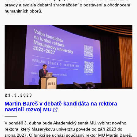
pravdy a svolala debatní shromáždění o postavení a ohodnocení
humanitních oborů.
23.
3.
2023
Martin Bareš v debatě kandidáta na rektora
nastínil rozvoj MU
V pondělí 3. dubna bude Akademický senát MU vybírat nového
rektora, který Masarykovu univerzitu povede od září 2023 do
srpna 2027. O funkci se uchází současný rektor MU Martin Bareš,