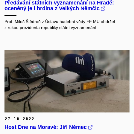
Předávání státních vyznamenání na Hradě:
oceněný je i hrdina z Velkých Němčic
Prof. Miloš Štědroň z Ústavu hudební vědy FF MU obdržel
z rukou prezidenta republiky státní vyznamenání.
27.
10.
2022
Host Dne na Moravě: Jiří Němec