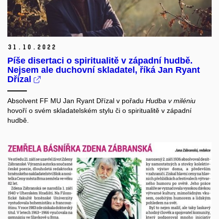
31.
10.
2022
Píše disertaci o spiritualitě v západní hudbě.
Nejsem ale duchovní skladatel, říká Jan Ryant
Dřízal
Absolvent FF MU Jan Ryant Dřízal v pořadu
Hudba v
miléniu
hovoří o svém skladatelském stylu či o spiritualitě v západní
hudbě.