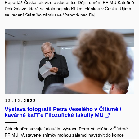
Reportáž České televize o studentce Dějin umění FF MU Kateřině
Doležalové, která se stala nejmladší kastelánkou v Česku. Ujímá
se vedení Státního zámku ve Vranově nad Dyjí.
12.
10.
2022
Výstava fotografií Petra Veselého v Čítárně /
kavárně kaFFe Filozofické fakulty MU
Článek představující aktuální výstavu Petra Veselého v Čítárně
FF MU. Vystavené snímky mohou zájemci navštívit do konce