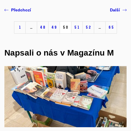
Předchozí
Další
1
…
48
49
50
51
52
…
65
Napsali o nás v Magazínu M