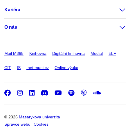
Kariéra
O nás
Mail M365
Knihovna
Digitální knihovna
Medial
ELF
CIT
IS
Inet.muni.cz
Online výuka
Facebook
Instagram
LinkedIn
Discord
Youtube
Spotify
Podcast
SoundC
© 2026
Masarykova univerzita
Správce webu
Cookies