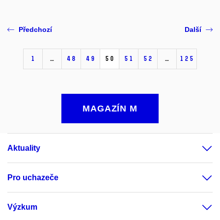
Předchozí
Další
1
…
48
49
50
51
52
…
125
MAGAZÍN M
Aktuality
Pro uchazeče
Výzkum