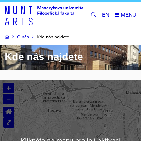
EN
O nás
Kde nás najdete
Kde nás najdete
+
–
⌂
⤢
Klikněte na mapu pro její aktivaci