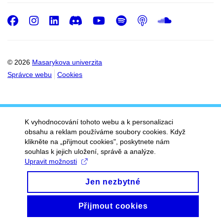
Facebook
Instagram
LinkedIn
Discord
Youtube
Spotify
Podcast
SoundC
© 2026
Masarykova univerzita
Správce webu
Cookies
K vyhodnocování tohoto webu a k personalizaci
obsahu a reklam používáme soubory cookies. Když
klikněte na „přijmout cookies", poskytnete nám
souhlas k jejich uložení, správě a analýze.
Upravit možnosti
Jen nezbytné
Přijmout cookies