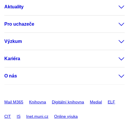
Aktuality
Pro uchazeče
Výzkum
Kariéra
O nás
Mail M365
Knihovna
Digitální knihovna
Medial
ELF
CIT
IS
Inet.muni.cz
Online výuka