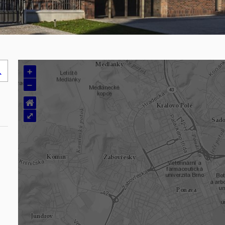
+
Hledej
–
..
⌂
⤢