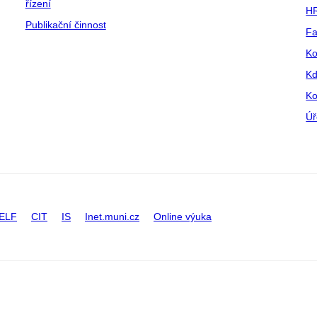
řízení
HR
Publikační činnost
Fa
Ko
Kd
Ko
Úř
ELF
CIT
IS
Inet.muni.cz
Online výuka