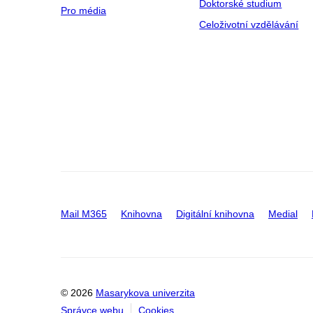
Doktorské studium
Pro média
Celoživotní vzdělávání
Mail M365
Knihovna
Digitální knihovna
Medial
© 2026
Masarykova univerzita
Správce webu
Cookies