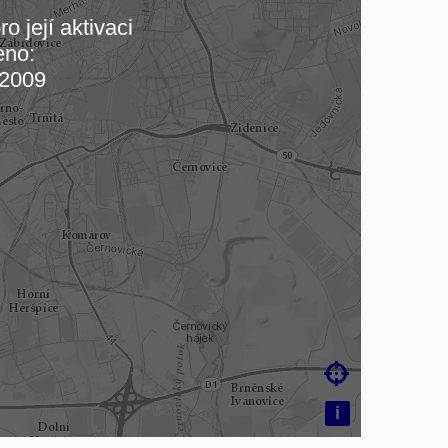
o její aktivaci
eno:
 mapu…
2009

i