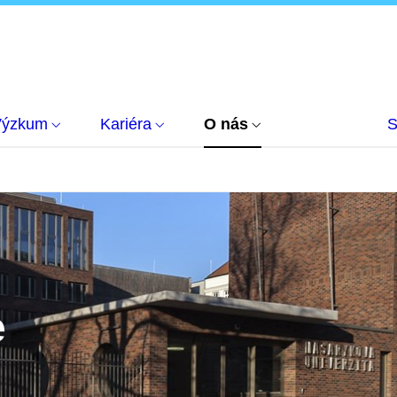
Výzkum
Kariéra
O nás
S
e