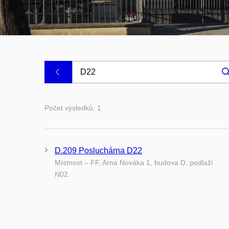
.
Počet výsledků: 1
D.209 Posluchárna D22
Místnost – FF, Arna Nováka 1, budova D, podlaží
N02