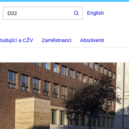
English
Hledej
...
tudující a CŽV
Zaměstnanci
Absolventi