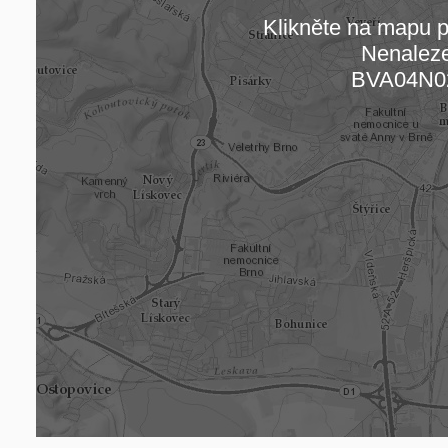
Klikněte na mapu pr
Nenalez
Načítám
BVA04N0