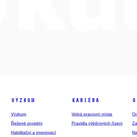
Výzkum
Kariéra
O
Výzkum
Volná pracovní místa
Or
Řešené projekty
Pravidla výběrových řízení
Za
Habilitační a jmenovací
Na