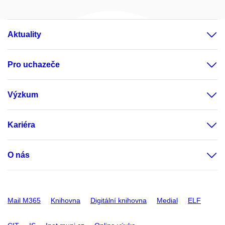
Aktuality
Pro uchazeče
Výzkum
Kariéra
O nás
Mail M365
Knihovna
Digitální knihovna
Medial
ELF