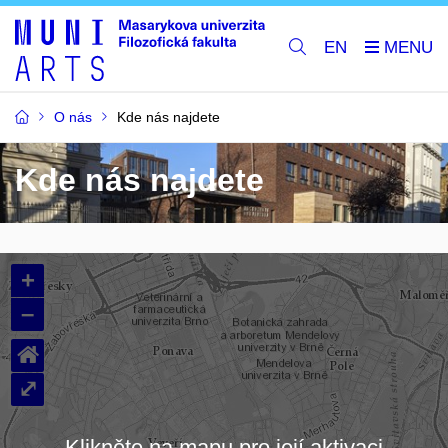
EN
O nás
Kde nás najdete
Kde nás najdete
+
–
⌂
⤢
Klikněte na mapu pro její aktivaci