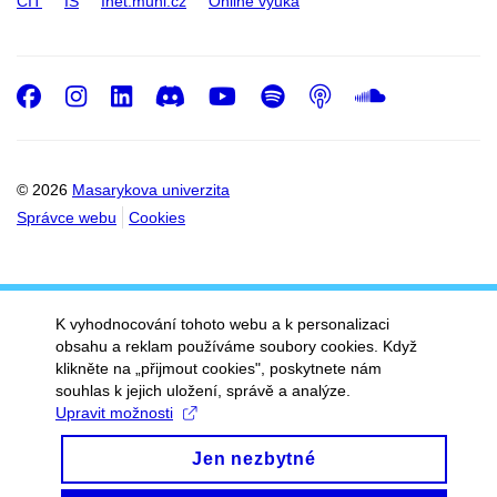
CIT
IS
Inet.muni.cz
Online výuka
Facebook
Instagram
LinkedIn
Discord
Youtube
Spotify
Podcast
SoundC
© 2026
Masarykova univerzita
Správce webu
Cookies
K vyhodnocování tohoto webu a k personalizaci
obsahu a reklam používáme soubory cookies. Když
klikněte na „přijmout cookies", poskytnete nám
souhlas k jejich uložení, správě a analýze.
Upravit možnosti
Jen nezbytné