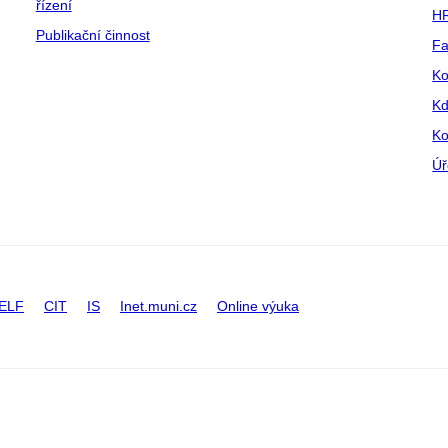
řízení
HR
Publikační činnost
Fa
Ko
Kd
Ko
Úř
ELF
CIT
IS
Inet.muni.cz
Online výuka