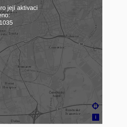
o její aktivaci
eno:
 mapu…
1035

i