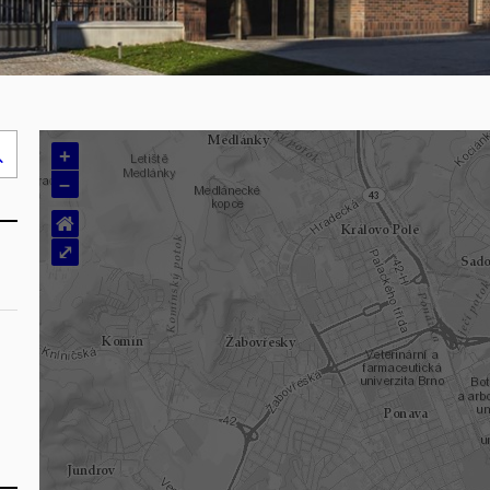
+
Hledej
–
..
⌂
⤢