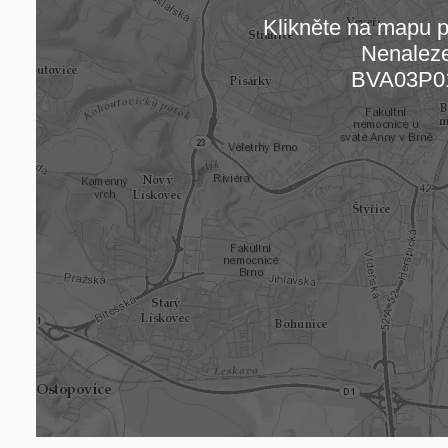
Klikněte na mapu pr
Nenalez
Načítám
BVA03P0