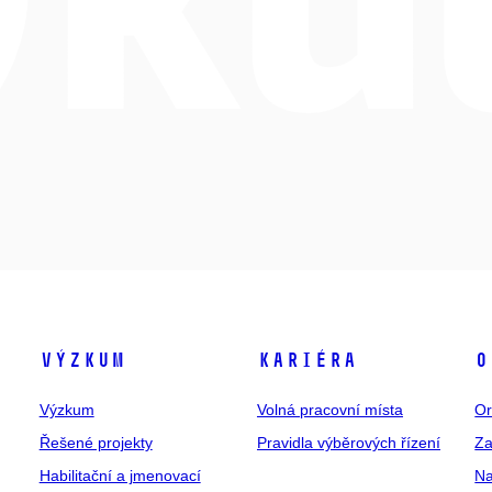
Výzkum
Kariéra
O
Výzkum
Volná pracovní místa
Or
Řešené projekty
Pravidla výběrových řízení
Za
Habilitační a jmenovací
Na