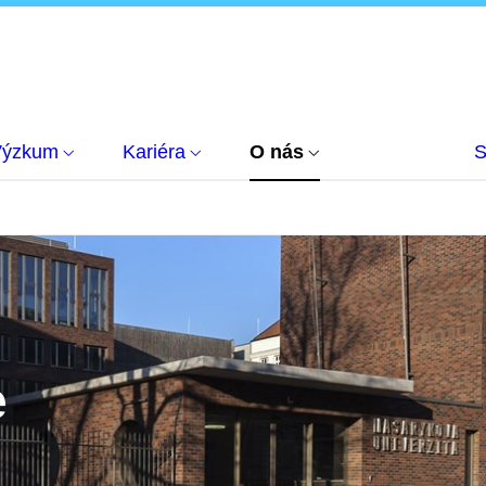
Výzkum
Kariéra
O nás
S
e