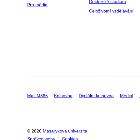
Doktorské studium
Pro média
Celoživotní vzdělávání
Mail M365
Knihovna
Digitální knihovna
Medial
© 2026
Masarykova univerzita
Správce webu
Cookies