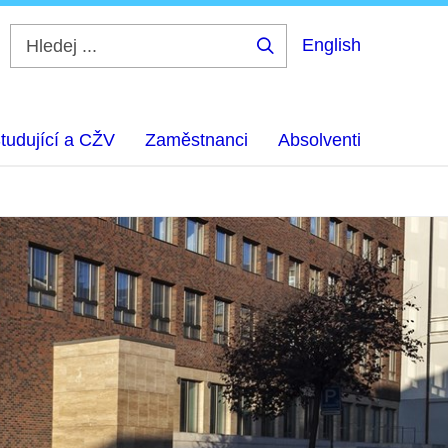
English
Hledej
...
tudující a CŽV
Zaměstnanci
Absolventi