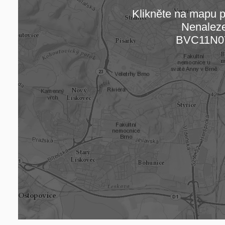
Klikněte na mapu pr
Nenalez
Načítám
BVC11N0