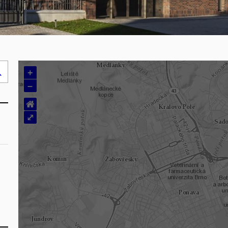
+
Hledej
–
..
⌂
⤢