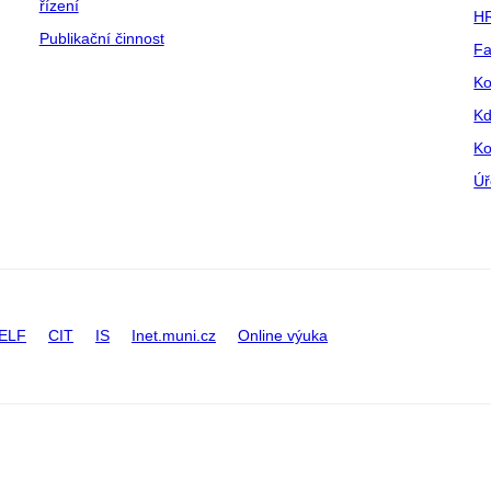
řízení
HR
Publikační činnost
Fa
Ko
Kd
Ko
Úř
ELF
CIT
IS
Inet.muni.cz
Online výuka