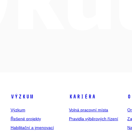
Výzkum
Kariéra
O
Výzkum
Volná pracovní místa
Or
Řešené projekty
Pravidla výběrových řízení
Za
Habilitační a jmenovací
Na