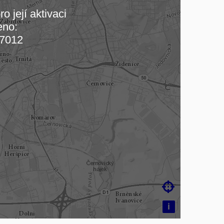
o její aktivaci
eno:
 mapu…
7012

i