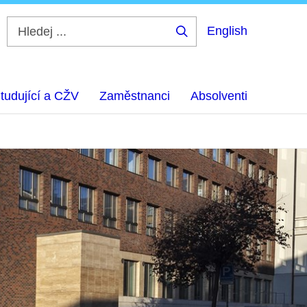
English
Hledej
...
tudující a CŽV
Zaměstnanci
Absolventi