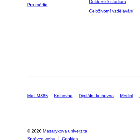
Doktorské studium
Pro média
Celoživotní vzdělávání
Mail M365
Knihovna
Digitální knihovna
Medial
© 2026
Masarykova univerzita
Správce webu
Cookies