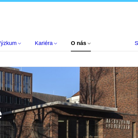
Výzkum
Kariéra
O nás
S
e