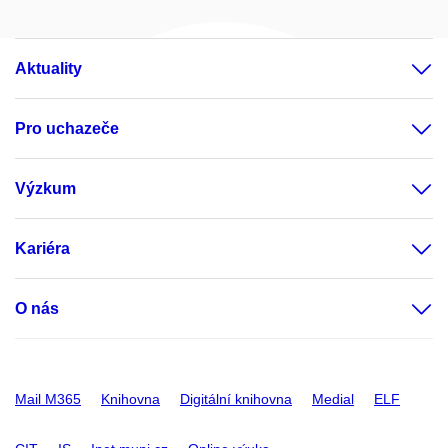
Aktuality
Pro uchazeče
Výzkum
Kariéra
O nás
Mail M365
Knihovna
Digitální knihovna
Medial
ELF