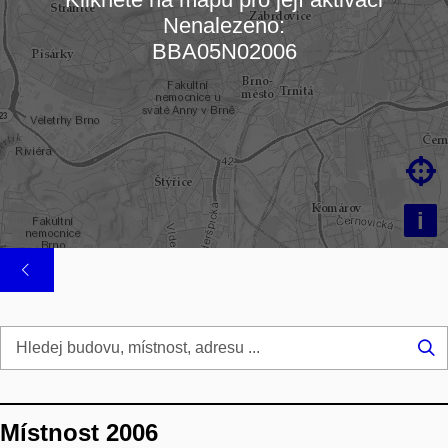
Nenalezeno:
Načítám mapu…
BBA05N02006

i
Hl
...
Místnost 2006