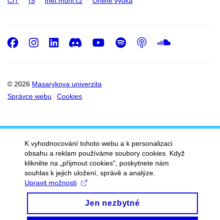
CIT
IS
Inet.muni.cz
Online výuka
Facebook
Instagram
LinkedIn
Discord
Youtube
Spotify
Podcast
SoundC
© 2026
Masarykova univerzita
Správce webu
Cookies
K vyhodnocování tohoto webu a k personalizaci
obsahu a reklam používáme soubory cookies. Když
klikněte na „přijmout cookies", poskytnete nám
souhlas k jejich uložení, správě a analýze.
Upravit možnosti
Jen nezbytné