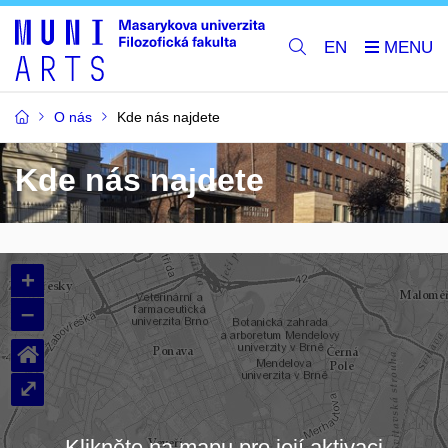
EN
O nás
Kde nás najdete
Kde nás najdete
+
–
⌂
⤢
Klikněte na mapu pro její aktivaci