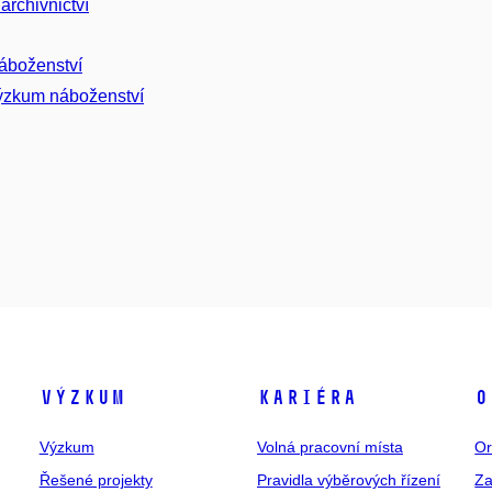
archivnictví
náboženství
výzkum náboženství
Výzkum
Kariéra
O
Výzkum
Volná pracovní místa
Or
Řešené projekty
Pravidla výběrových řízení
Za