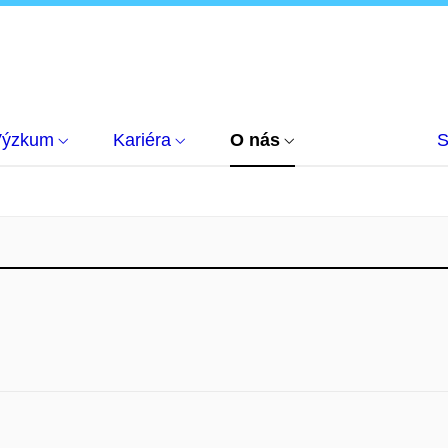
Výzkum
Kariéra
O nás
S