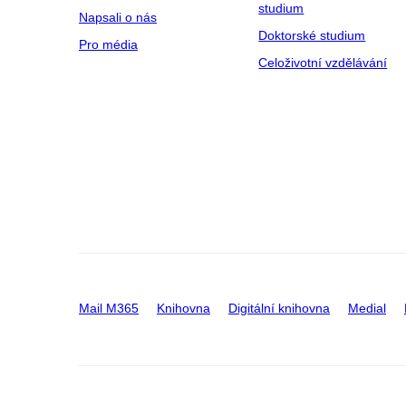
studium
Napsali o nás
Doktorské studium
Pro média
Celoživotní vzdělávání
Mail M365
Knihovna
Digitální knihovna
Medial