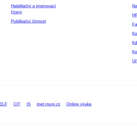
Habilitační a jmenovací
Na
řízení
HR
Publikační činnost
Fa
Ko
Kd
Ko
Úř
ELF
CIT
IS
Inet.muni.cz
Online výuka