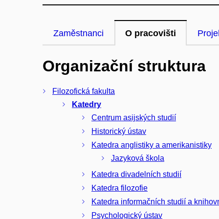
Zaměstnanci
O pracovišti
Proje
Organizační struktura
Filozofická fakulta
Katedry
Centrum asijských studií
Historický ústav
Katedra anglistiky a amerikanistiky
Jazyková škola
Katedra divadelních studií
Katedra filozofie
Katedra informačních studií a knihovn
Psychologický ústav