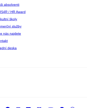
ši absolventi
S4R / HR Award
kultní školy
merční služby
e nás najdete
ntakt
ední deska