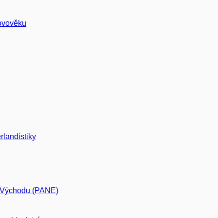
ovověku
rlandistiky
o Východu (PANE)