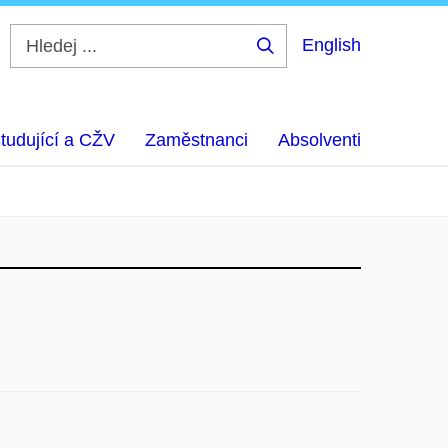
English
Hledej
...
tudující a CŽV
Zaměstnanci
Absolventi