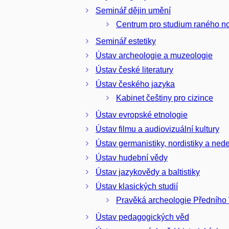
Seminář dějin umění
Centrum pro studium raného n
Seminář estetiky
Ústav archeologie a muzeologie
Ústav české literatury
Ústav českého jazyka
Kabinet češtiny pro cizince
Ústav evropské etnologie
Ústav filmu a audiovizuální kultury
Ústav germanistiky, nordistiky a nede
Ústav hudební vědy
Ústav jazykovědy a baltistiky
Ústav klasických studií
Pravěká archeologie Předníh
Ústav pedagogických věd