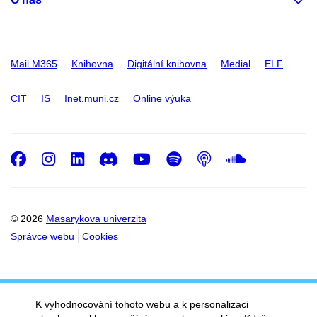
Mail M365
Knihovna
Digitální knihovna
Medial
ELF
CIT
IS
Inet.muni.cz
Online výuka
Facebook
Instagram
LinkedIn
Discord
Youtube
Spotify
Podcast
SoundC
© 2026
Masarykova univerzita
Správce webu
Cookies
K vyhodnocování tohoto webu a k personalizaci