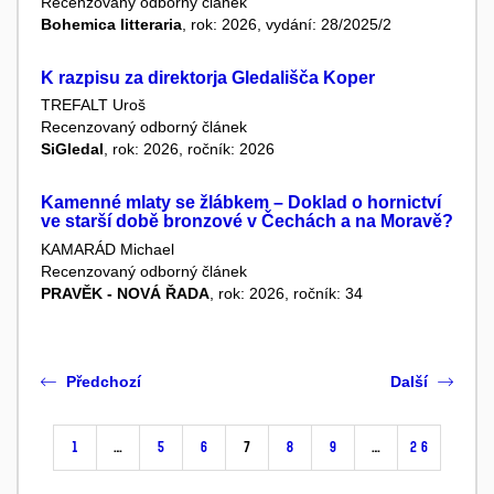
Recenzovaný odborný článek
Bohemica litteraria
, rok: 2026, vydání: 28/2025/2
K razpisu za direktorja Gledališča Koper
TREFALT Uroš
Recenzovaný odborný článek
SiGledal
, rok: 2026, ročník: 2026
Kamenné mlaty se žlábkem – Doklad o hornictví
ve starší době bronzové v Čechách a na Moravě?
KAMARÁD Michael
Recenzovaný odborný článek
PRAVĚK - NOVÁ ŘADA
, rok: 2026, ročník: 34
Předchozí
Další
1
…
5
6
7
8
9
…
26