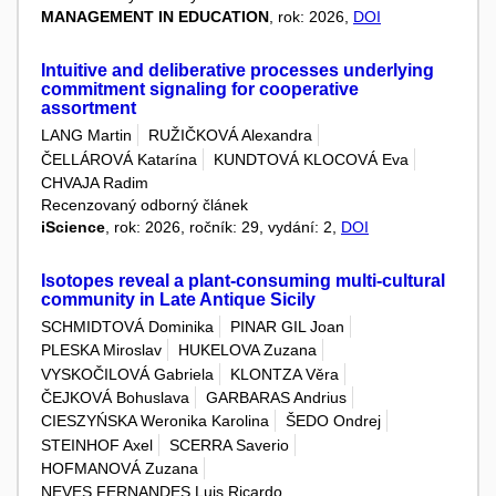
MANAGEMENT IN EDUCATION
, rok: 2026,
DOI
Intuitive and deliberative processes underlying
commitment signaling for cooperative
assortment
LANG Martin
RUŽIČKOVÁ Alexandra
ČELLÁROVÁ Katarína
KUNDTOVÁ KLOCOVÁ Eva
CHVAJA Radim
Recenzovaný odborný článek
iScience
, rok: 2026, ročník: 29, vydání: 2,
DOI
Isotopes reveal a plant-consuming multi-cultural
community in Late Antique Sicily
SCHMIDTOVÁ Dominika
PINAR GIL Joan
PLESKA Miroslav
HUKELOVA Zuzana
VYSKOČILOVÁ Gabriela
KLONTZA Věra
ČEJKOVÁ Bohuslava
GARBARAS Andrius
CIESZYŃSKA Weronika Karolina
ŠEDO Ondrej
STEINHOF Axel
SCERRA Saverio
HOFMANOVÁ Zuzana
NEVES FERNANDES Luis Ricardo