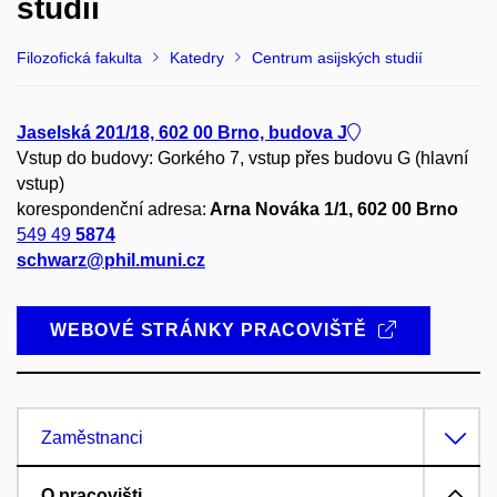
studií
Filozofická fakulta
Katedry
Centrum asijských studií
Jaselská 201/18, 602 00 Brno, budova J
Vstup do budovy: Gorkého 7, vstup přes budovu G (hlavní
vstup)
korespondenční adresa:
Arna Nováka 1/1, 602 00 Brno
549 49
5874
schwarz@phil.muni.cz
WEBOVÉ STRÁNKY PRACOVIŠTĚ
Zaměstnanci
O pracovišti