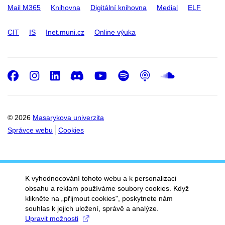
Mail M365
Knihovna
Digitální knihovna
Medial
ELF
CIT
IS
Inet.muni.cz
Online výuka
Facebook
Instagram
LinkedIn
Discord
Youtube
Spotify
Podcast
SoundC
© 2026
Masarykova univerzita
Správce webu
Cookies
K vyhodnocování tohoto webu a k personalizaci
obsahu a reklam používáme soubory cookies. Když
klikněte na „přijmout cookies", poskytnete nám
souhlas k jejich uložení, správě a analýze.
Upravit možnosti