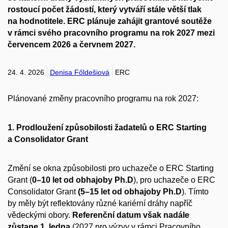
rostoucí počet žádostí, který vytváří stále větší tlak
na hodnotitele. ERC plánuje zahájit grantové soutěže
v rámci svého pracovního programu na rok 2027 mezi
červencem 2026 a červnem 2027.
24. 4. 2026
Denisa Főldešiová
ERC
Plánované změny pracovního programu na rok 2027:
1.
Prodloužení způsobilosti žadatelů o ERC Starting
a Consolidator Grant
Změní se okna způsobilosti pro uchazeče o ERC Starting
Grant (
0–10 let od obhajoby Ph.D
), pro uchazeče o ERC
Consolidator Grant
(5–15 let od obhajoby Ph.D
). Tímto
by měly být reflektovány různé kariérní dráhy napříč
vědeckými obory.
Referenční datum však nadále
zůstane 1. ledna
(2027 pro výzvy v rámci Pracovního