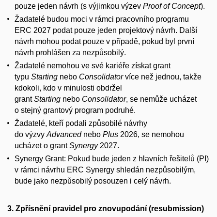
pouze jeden návrh (s výjimkou výzev
Proof of Concept
).
Žadatelé budou moci v rámci pracovního programu
ERC 2027 podat pouze jeden projektový návrh. Další
návrh mohou podat pouze v případě, pokud byl první
návrh prohlášen za nezpůsobilý.
Žadatelé nemohou ve své kariéře získat grant
typu
Starting
nebo
Consolidator
více než jednou, takže
kdokoli, kdo v minulosti obdržel
grant
Starting
nebo
Consolidator
, se nemůže ucházet
o stejný grantový program podruhé.
Žadatelé, kteří podali způsobilé návrhy
do výzvy
Advanced
nebo
Plus
2026, se nemohou
ucházet o grant
Synergy
2027.
Synergy Grant: Pokud bude jeden z hlavních řešitelů (PI)
v rámci návrhu ERC Synergy shledán nezpůsobilým,
bude jako nezpůsobilý posouzen i celý návrh.
3. Zpřísnění pravidel pro znovupodání (resubmission)