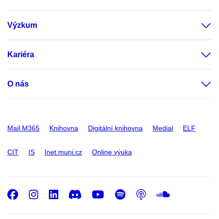
Výzkum
Kariéra
O nás
Mail M365
Knihovna
Digitální knihovna
Medial
ELF
CIT
IS
Inet.muni.cz
Online výuka
Facebook
Instagram
LinkedIn
Discord
Youtube
Spotify
Podcast
SoundC