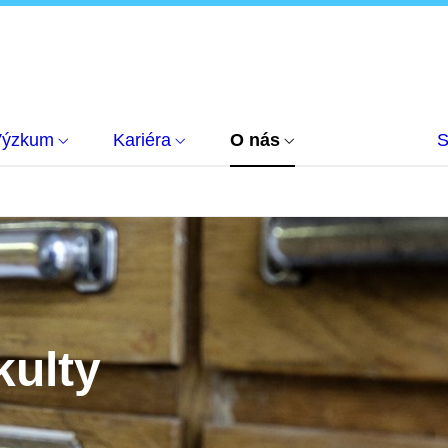
Výzkum
Kariéra
O nás
S
kulty