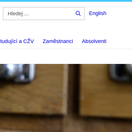
English
Hledej
...
tudující a CŽV
Zaměstnanci
Absolventi