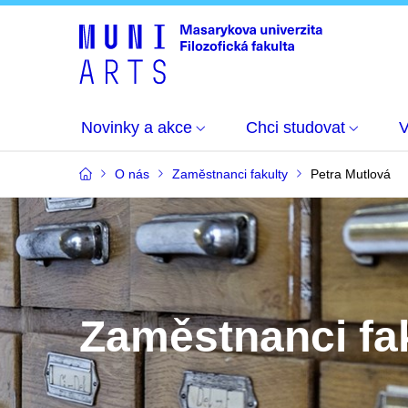
Novinky a akce
Chci studovat
O nás
Zaměstnanci fakulty
Petra Mutlová
Zaměstnanci fa