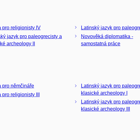
 pro religionisty IV
Latinský jazyk pro paleogre
ský jazyk pro paleogrecisty a
Novověká diplomatika -
cké archeology II
samostatná práce
a pro němčináře
Latinský jazyk pro paleogr
klasické archeology I
 pro religionisty III
Latinský jazyk pro paleogr
klasické archeology III