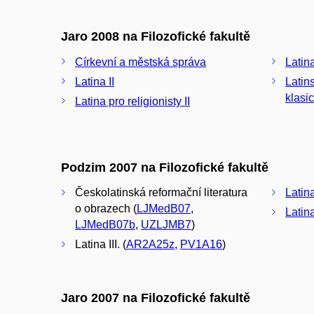
Jaro 2008 na Filozofické fakultě
Církevní a městská správa
Latina
Latina II
Latin
klasi
Latina pro religionisty II
Podzim 2007 na Filozofické fakultě
Českolatinská reformační literatura
Latin
o obrazech (
LJMedB07
,
Latina
LJMedB07b
,
UZLJMB7
)
Latina III. (
AR2A25z
,
PV1A16
)
Jaro 2007 na Filozofické fakultě