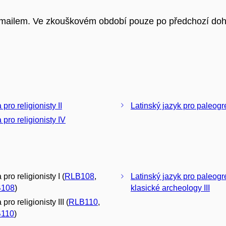
e-mailem. Ve zkouškovém období pouze po předchozí do
 pro religionisty II
Latinský jazyk pro paleogre
 pro religionisty IV
 pro religionisty I (
RLB108
,
Latinský jazyk pro paleogr
108
)
klasické archeology III
 pro religionisty III (
RLB110
,
110
)