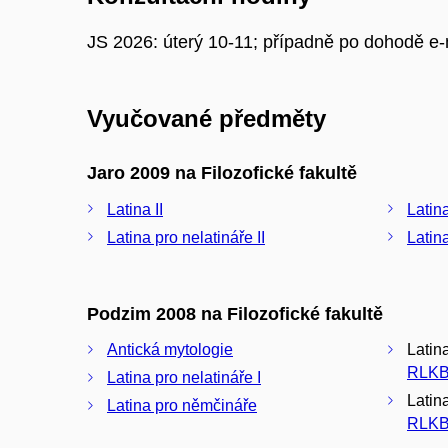
JS 2026: úterý 10-11; případně po dohodě 
Vyučované předměty
Jaro 2009 na Filozofické fakultě
Latina II
Latina
Latina pro nelatináře II
Latina
Podzim 2008 na Filozofické fakultě
Antická mytologie
Latina
RLKB
Latina pro nelatináře I
Latina
Latina pro němčináře
RLKB