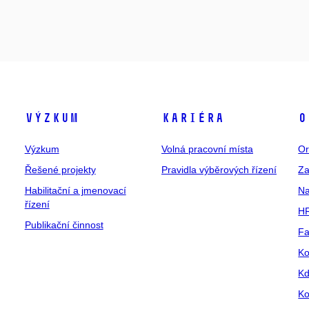
Výzkum
Kariéra
O
Výzkum
Volná pracovní místa
Or
Řešené projekty
Pravidla výběrových řízení
Za
Habilitační a jmenovací
Na
řízení
HR
Publikační činnost
Fa
Ko
Kd
Ko