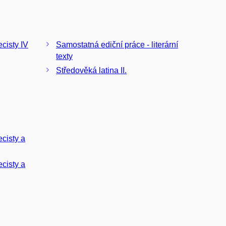
cisty IV
Samostatná ediční práce - literární
texty
Středověká latina II.
ecisty a
ecisty a