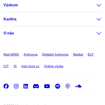
Výzkum
Kariéra
O nás
Mail M365
Knihovna
Digitální knihovna
Medial
ELF
CIT
IS
Inet.muni.cz
Online výuka
Facebook
Instagram
LinkedIn
Discord
Youtube
Spotify
Podcast
SoundC