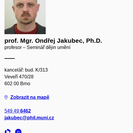
prof. Mgr. Ondřej Jakubec, Ph.D.
profesor – Seminář dějin umění
kancelář: bud. K/313
Veveří 470/28
602 00 Brno
Zobrazit na mapě
549 49
6462
jakubec@phil.muni.cz