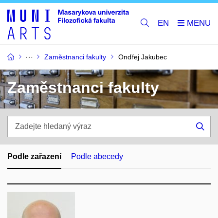
EN
Zaměstnanci fakulty
Ondřej Jakubec
Zaměstnanci fakulty
Zadejte
hledaný
Hle
výraz
Podle zařazení
Podle abecedy