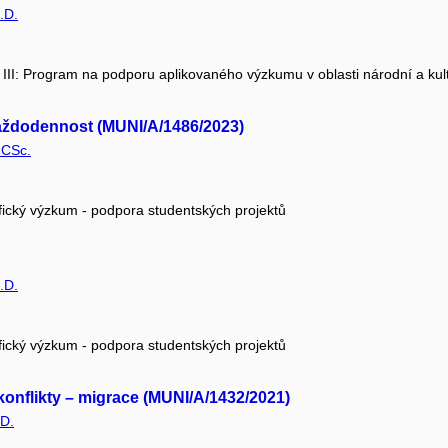
.D.
I III: Program na podporu aplikovaného výzkumu v oblasti národní a kult
á každodennost (MUNI/A/1486/2023)
 CSc.
fický výzkum - podpora studentských projektů
.D.
fický výzkum - podpora studentských projektů
 konflikty – migrace (MUNI/A/1432/2021)
.D.