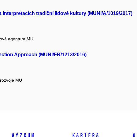
a interpretacích tradiční lidové kultury (MUNI/A/1019/2017)
tová agentura MU
tection Approach (MUNI/FR/1213/2016)
 rozvoje MU
Výzkum
Kariéra
O