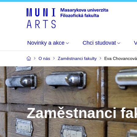
Novinky a akce
Chci studovat
O nás
Zaměstnanci fakulty
Eva Chovancová
Zaměstnanci fa