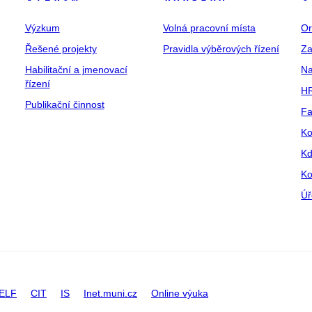
Výzkum
Volná pracovní místa
Or
Řešené projekty
Pravidla výběrových řízení
Za
Habilitační a jmenovací
Na
řízení
HR
Publikační činnost
Fa
Ko
Kd
Ko
Úř
ELF
CIT
IS
Inet.muni.cz
Online výuka