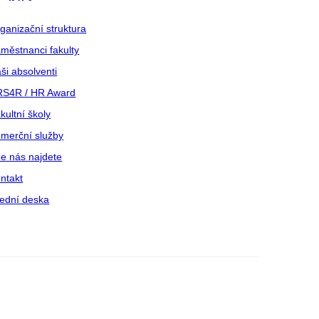
ganizační struktura
městnanci fakulty
ši absolventi
S4R / HR Award
kultní školy
merční služby
e nás najdete
ntakt
ední deska