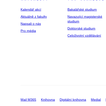
Kalendář akcí
Bakalářské studium
Aktuálně z fakulty
Navazující magisterské
studium
Napsali o nás
Doktorské studium
Pro média
Celoživotní vzdělávání
Mail M365
Knihovna
Digitální knihovna
Medial