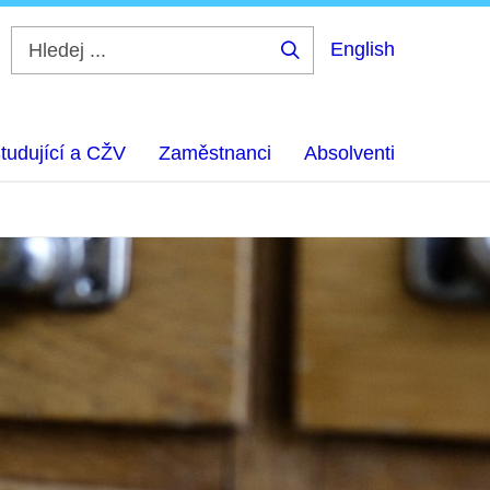
English
Hledej
...
tudující a CŽV
Zaměstnanci
Absolventi