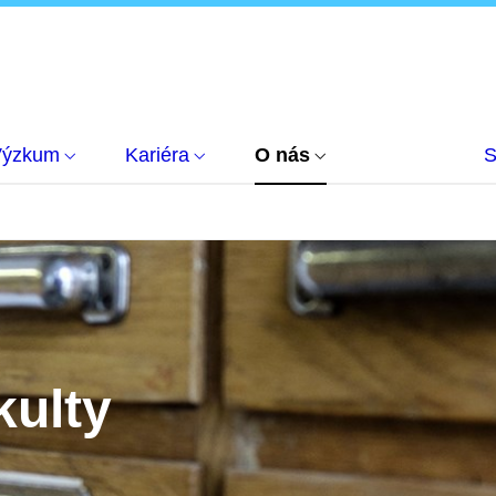
Výzkum
Kariéra
O nás
S
kulty