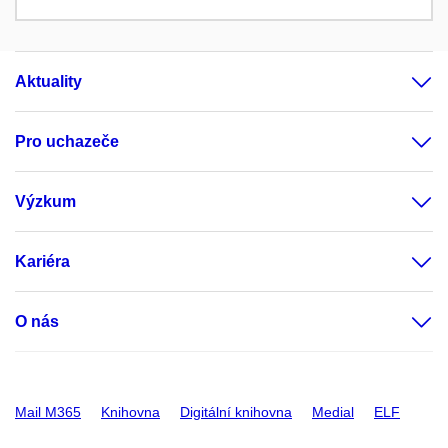
Aktuality
Pro uchazeče
Výzkum
Kariéra
O nás
Mail M365
Knihovna
Digitální knihovna
Medial
ELF