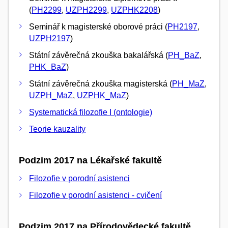
(
PH2299
,
UZPH2299
,
UZPHK2208
)
Seminář k magisterské oborové práci (
PH2197
,
UZPH2197
)
Státní závěrečná zkouška bakalářská (
PH_BaZ
,
PHK_BaZ
)
Státní závěrečná zkouška magisterská (
PH_MaZ
,
UZPH_MaZ
,
UZPHK_MaZ
)
Systematická filozofie I (ontologie)
Teorie kauzality
Podzim 2017 na Lékařské fakultě
Filozofie v porodní asistenci
Filozofie v porodní asistenci - cvičení
Podzim 2017 na Přírodovědecké fakultě