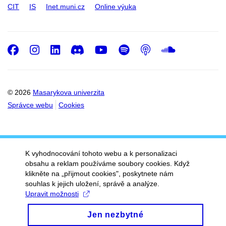
CIT
IS
Inet.muni.cz
Online výuka
Facebook
Instagram
LinkedIn
Discord
Youtube
Spotify
Podcast
SoundC
© 2026
Masarykova univerzita
Správce webu
Cookies
K vyhodnocování tohoto webu a k personalizaci
obsahu a reklam používáme soubory cookies. Když
klikněte na „přijmout cookies", poskytnete nám
souhlas k jejich uložení, správě a analýze.
Upravit možnosti
Jen nezbytné