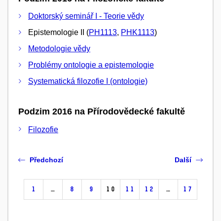
Doktorský seminář I - Teorie vědy
Epistemologie II (
PH1113
,
PHK1113
)
Metodologie vědy
Problémy ontologie a epistemologie
Systematická filozofie I (ontologie)
Podzim 2016 na Přírodovědecké fakultě
Filozofie
Předchozí
Další
1
…
8
9
10
11
12
…
17