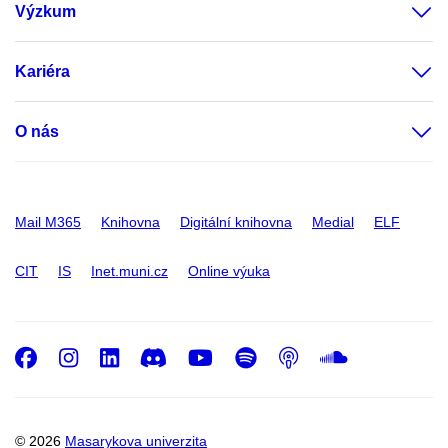
Výzkum
Kariéra
O nás
Mail M365
Knihovna
Digitální knihovna
Medial
ELF
CIT
IS
Inet.muni.cz
Online výuka
Facebook
Instagram
LinkedIn
Discord
Youtube
Spotify
Podcast
SoundC
© 2026
Masarykova univerzita