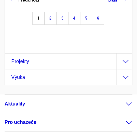
1
2
3
4
5
6
Projekty
Výuka
Aktuality
Pro uchazeče